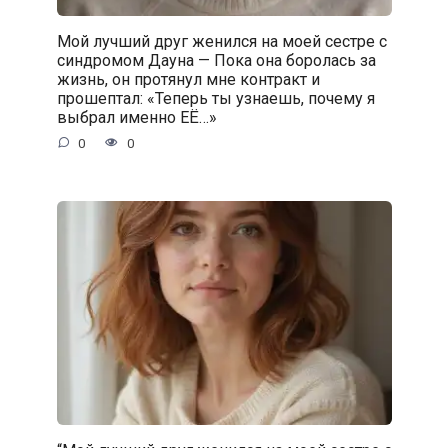
Мой лучший друг женился на моей сестре с
синдромом Дауна — Пока она боролась за
жизнь, он протянул мне контракт и
прошептал: «Теперь ты узнаешь, почему я
выбрал именно ЕЁ…»
0
0