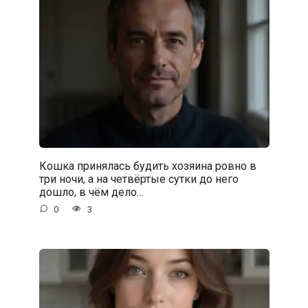
Кошка принялась будить хозяина ровно в
три ночи, а на четвёртые сутки до него
дошло, в чём дело…
0
3