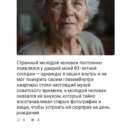
Странный молодой человек постоянно
появлялся у дверей моей 83-летней
соседки — однажды я зашел внутрь и не
мог поверить своим глазамВнутри
квартиры стоял настоящий музей
советского времени, а молодой человек
оказался её внуком, который тайно
восстанавливал старые фотографии и
вещи, чтобы устроить ей сюрприз на день
рождения.
0
4