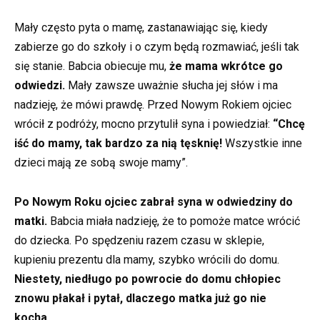
Mały często pyta o mamę, zastanawiając się, kiedy
zabierze go do szkoły i o czym będą rozmawiać, jeśli tak
się stanie. Babcia obiecuje mu,
że mama wkrótce go
odwiedzi.
Mały zawsze uważnie słucha jej słów i ma
nadzieję, że mówi prawdę. Przed Nowym Rokiem ojciec
wrócił z podróży, mocno przytulił syna i powiedział:
“Chcę
iść do mamy, tak bardzo za nią tęsknię!
Wszystkie inne
dzieci mają ze sobą swoje mamy”.
Po Nowym Roku ojciec
zabrał syna w odwiedziny do
matki.
Babcia miała nadzieję, że to pomoże matce wrócić
do dziecka. Po spędzeniu razem czasu w sklepie,
kupieniu prezentu dla mamy, szybko wrócili do domu.
Niestety, niedługo po powrocie do domu chłopiec
znowu płakał i pytał, dlaczego matka już go nie
kocha…