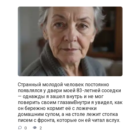
Странный молодой человек постоянно
появлялся у двери моей 83-летней соседки
— однажды я зашел внутрь и не мог
поверить своим глазамВнутри я увидел, как
он бережно кормит её с ложечки
домашним супом, а на столе лежит стопка
писем с фронта, которые он ей читал вслух.
0
2