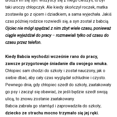
urodził im się syn. Wszyscy się z niego cieszyli, to był
taki uroczy chłopczyk. Ale kiedy skończył roczek, matka
zostawiła go z ojcem i dziadkiem, a sama wyjechała. Jakiś
czas później rodzice rozwiedli się, a syn został z babcią.
Ojciec nie mógł spędzać z nim zbyt wiele czasu, ponieważ
ciągle wyjeżdżał do pracy
–
rozmawiali tylko od czasu do
czasu przez telefon.
Kiedy Babcia wychodzi wcześnie rano do pracy,
zawsze przygotowuje śniadanie dla swojego wnuka.
Chłopiec sam chodzi do szkoły i został nauczony, jak o
siebie dbać, aby cały czas wyglądał schludnie i czysto.
Pewnego dnia, gdy chłopiec szedł do szkoły, zaatakowały
go psy i zaczął się obawiać, że jeśli będzie szedł swoją
ulicą, to znowu zostanie zaatakowany.
Babcia zabrała go stamtąd i zaprowadziła do szkoły;
dziecko ze strachu mocno trzymało się jej ręki.