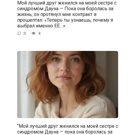
Мой лучший друг женился на моей сестре с
синдромом Дауна — Пока она боролась за
жизнь, он протянул мне контракт и
прошептал: «Теперь ты узнаешь, почему я
выбрал именно ЕЁ…»
0
4
“Мой лучший друг женился на моей сестре с
синдромом Дауна — пока она боролась за