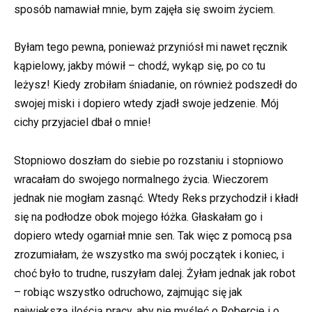
sposób namawiał mnie, bym zajęła się swoim życiem.
Byłam tego pewna, ponieważ przyniósł mi nawet ręcznik
kąpielowy, jakby mówił – chodź, wykąp się, po co tu
leżysz! Kiedy zrobiłam śniadanie, on również podszedł do
swojej miski i dopiero wtedy zjadł swoje jedzenie. Mój
cichy przyjaciel dbał o mnie!
Stopniowo doszłam do siebie po rozstaniu i stopniowo
wracałam do swojego normalnego życia. Wieczorem
jednak nie mogłam zasnąć. Wtedy Reks przychodził i kładł
się na podłodze obok mojego łóżka. Głaskałam go i
dopiero wtedy ogarniał mnie sen. Tak więc z pomocą psa
zrozumiałam, że wszystko ma swój początek i koniec, i
choć było to trudne, ruszyłam dalej. Żyłam jednak jak robot
– robiąc wszystko odruchowo, zajmując się jak
największą ilością pracy, aby nie myśleć o Robercie i o