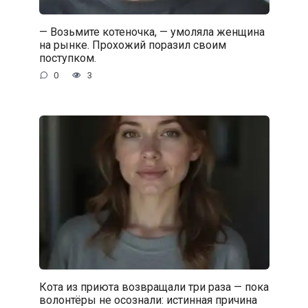
— Возьмите котеночка, — умоляла женщина
на рынке. Прохожий поразил своим
поступком.
0
3
Кота из приюта возвращали три раза — пока
волонтёры не осознали: истинная причина