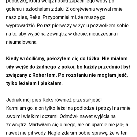
poduszkę, która wciąż nosiła zapach jego wody po
goleniu i szlochałam z żalu. Z odrętwienia wyrwał mnie
nasz pies, Reks. Przypomniał mi, że muszę go
wyprowadzić. Po raz pierwszy w życiu pozwoliłem sobie
na to, aby wyjść na zewnątrz w dresie, nieuczesana i
nieumalowana.
Kiedy wróciliśmy, położyłem się do łóżka. Nie miałam
siły wejść do żadnego z pokoi, bo każdy przedmiot był
związany z Robertem. Po rozstaniu nie mogłam jeść,
tylko leżałam i płakałam.
Jednak mój pies Reks również przestał jeść!
Karmiłam go, a on tylko leżał na podłodze i patrzył na mnie
swoimi wielkimi oczami. Odmówił nawet wyjścia na
zewnątrz. Martwiłam się o niego, ale on uparcie nie jadł, a
nawet nie pił wody. Nagle zdałam sobie sprawę, że w ten