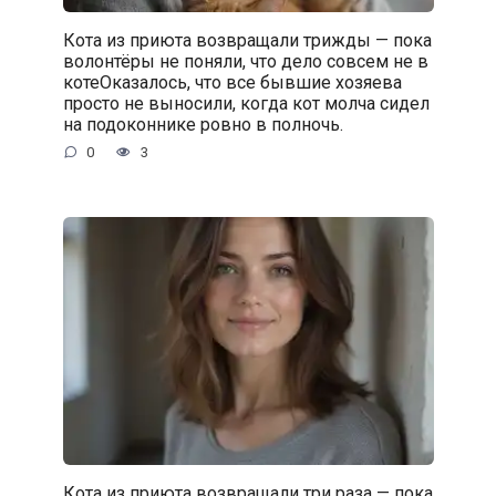
Кота из приюта возвращали трижды — пока
волонтёры не поняли, что дело совсем не в
котеОказалось, что все бывшие хозяева
просто не выносили, когда кот молча сидел
на подоконнике ровно в полночь.
0
3
Кота из приюта возвращали три раза — пока