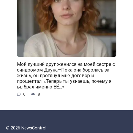
Мой лучший друг женился на моей сестре с
синдромом Дауна—Пока она боролась за
жизнь, он протянул мне договор и
прошептал: «Теперь ты узнаешь, почему я
выбрал именно ЕЁ…»
0
8
© 2026 NewsControl