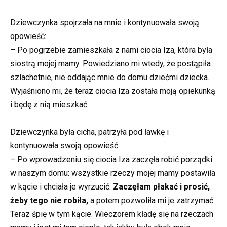
Dziewczynka spojrzała na mnie i kontynuowała swoją
opowieść:
– Po pogrzebie zamieszkała z nami ciocia Iza, która była
siostrą mojej mamy. Powiedziano mi wtedy, że postąpiła
szlachetnie, nie oddając mnie do domu dziećmi dziecka.
Wyjaśniono mi, że teraz ciocia Iza została moją opiekunką
i będę z nią mieszkać.
Dziewczynka była cicha, patrzyła pod ławkę i
kontynuowała swoją opowieść:
– Po wprowadzeniu się ciocia Iza zaczęła robić porządki
w naszym domu: wszystkie rzeczy mojej mamy postawiła
w kącie i chciała je wyrzucić.
Zaczęłam płakać i prosić,
żeby tego nie robiła,
a potem pozwoliła mi je zatrzymać.
Teraz śpię w tym kącie. Wieczorem kładę się na rzeczach