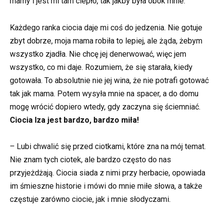
mamy i jest mi tam ciepło, tak jakby była obok mnie.
Każdego ranka ciocia daje mi coś do jedzenia. Nie gotuje
zbyt dobrze, moja mama robiła to lepiej, ale żąda, żebym
wszystko zjadła. Nie chcę jej denerwować, więc jem
wszystko, co mi daje. Rozumiem, że się starała, kiedy
gotowała. To absolutnie nie jej wina, że nie potrafi gotować
tak jak mama. Potem wysyła mnie na spacer, a do domu
mogę wrócić dopiero wtedy, gdy zaczyna się ściemniać.
Ciocia Iza jest bardzo, bardzo miła!
– Lubi chwalić się przed ciotkami, które zna na mój temat.
Nie znam tych ciotek, ale bardzo często do nas
przyjeżdżają. Ciocia siada z nimi przy herbacie, opowiada
im śmieszne historie i mówi do mnie miłe słowa, a także
częstuje zarówno ciocie, jak i mnie słodyczami.