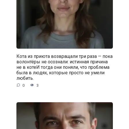
Кота из приюта возвращали три раза — пока
волонтёры не осознали: истинная причина
не в котеИ тогда они поняли, что проблема
была в людях, которые просто не умели
любить.
0
3