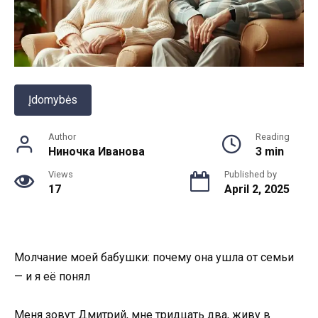
Įdomybės
Author
Reading
Ниночка Иванова
3 min
Views
Published by
17
April 2, 2025
Молчание моей бабушки: почему она ушла от семьи
— и я её понял
Меня зовут Дмитрий, мне тридцать два, живу в