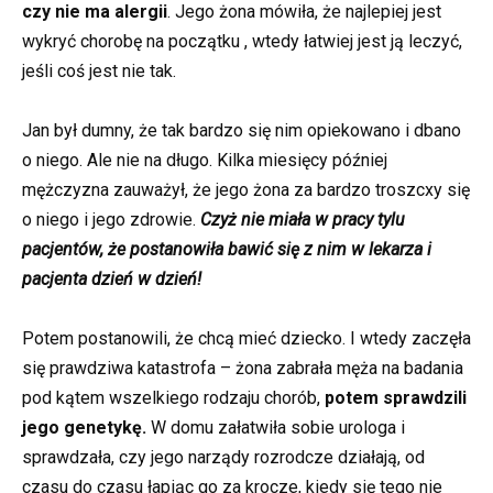
czy nie ma alergii
. Jego żona mówiła, że najlepiej jest
wykryć chorobę na początku , wtedy łatwiej jest ją leczyć,
jeśli coś jest nie tak.
Jan był dumny, że tak bardzo się nim opiekowano i dbano
o niego. Ale nie na długo. Kilka miesięcy później
mężczyzna zauważył, że jego żona za bardzo troszcxy się
o niego i jego zdrowie.
Czyż nie miała w pracy tylu
pacjentów, że postanowiła bawić się z nim w lekarza i
pacjenta dzień w dzień!
Potem postanowili, że chcą mieć dziecko. I wtedy zaczęła
się prawdziwa katastrofa – żona zabrała męża na badania
pod kątem wszelkiego rodzaju chorób,
potem sprawdzili
jego genetykę.
W domu załatwiła sobie urologa i
sprawdzała, czy jego narządy rozrodcze działają, od
czasu do czasu łapiąc go za krocze, kiedy się tego nie