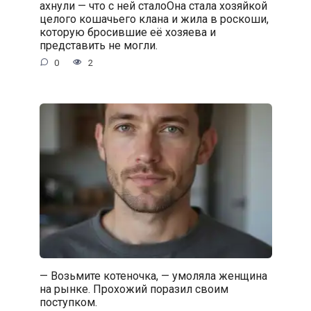
ахнули — что с ней сталоОна стала хозяйкой
целого кошачьего клана и жила в роскоши,
которую бросившие её хозяева и
представить не могли.
0
2
— Возьмите котеночка, — умоляла женщина
на рынке. Прохожий поразил своим
поступком.