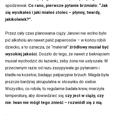
spodziewał
. Co rano, pierwsze pytanie brzmiało: “Jak
się wysikałeś i jaki miałeś stolec – płynny, twardy,
jakikolwiek?”.
Przez cały czas planowania ciąży Janowi nie wolno było
pić alkoholu ani nawet palić papierosów – w końcu robili
dziecko, a to oznacza, że “materiał”
źródłowy musiał być
wysokiej jakości.
Doszło do tego, że nawet z beknięciem
musiał wychodzić do łazienki, żeby żona nie usłyszała. W
przeciwnym razie od razu zasypywała go pytaniami i
kładła na kozetce, badając palpacyjnie brzuch. Magda była
jeszcze bardziej skrupulatna w stosunku do siebie.
Wszystko, co robiła, to regularnie badała krew, mierzyła
temperaturę, aby dowiedzieć się,
czy jest w ciąży, czy
nie. Iwan nie mógł tego znieść – rozwiódł się z nią.