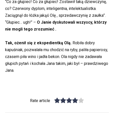
“Co za głupiec! Co za głupiec! Zostawił taką dziewczynę,
co? Czerwony dyplom, inteligentna, intelektualistka.
Zaciągnął do łóżka jakąś Olę , sprzedawczynię z zaułka”.
“Głupiec… ugh!” –
O Janie dyskutowali wszyscy, którzy
nie mogli tego zrozumieć .
Tak, ożenił się z ekspedientką Olą.
Robiła dobry
kapuśniak, pozwalała mu chodzić na ryby, paliła papierosy,
czasem piła wino i jadła bekon. Ola nigdy nie zadawała
głupich pytań i kochała Jana takim, jaki był – prawdziwego
Jana.
Rate article