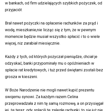
w bankach, od firm udzielających szybkich pożyczek, od
przyjaciół.
Brał nawet pożyczki na opłacenie rachunków za prąd i
wodę, mieszkanie,nie licząc się z tym, że w pewnym
momencie będzie musiał wszystko spłacić i to o wiele
więcej, niz zarabiał miesięcznie.
Każdy z tych, od których pożyczał pieniądze, chciał je
odzyskać, banki przypominały mu o opóźnieniach w
spłacie rat kredytowych, i tuż przed świętami zostali bez
grosza w kieszeni.
W Boże Narodzenie nie mogli nawet kupić prezentu
swojemu synowi. Za każdym razem Celina
przeprowadzała z nim tę samą rozmowę, a on przysięgał
jej, że teraz, gdy spłacili te zaległe rachunki, to się już nie