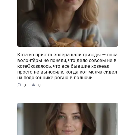
Кота из приюта возвращали трижды — пока
волонтёры не поняли, что дело совсем не в
котеОказалось, что все бывшие хозяева
просто не выносили, когда кот молча сидел
на подоконнике ровно в полночь.
0
0