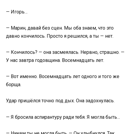
— Игорь…
— Марин, давай без сцен. Мы оба знаем, что это
давно кончилось. Просто я решился, а ты — нет.
— Кончилось? — она засмеялась. Нервно, страшно. —
У нас завтра годовщина. Восемнадцать лет.
— Вот именно. Восемнадцать лет одного и того же
борща.
Удар пришёлся точно под дых. Она задохнулась.
— Я бросила аспирантуру ради тебя. Я могла быть…
— Никем ты не могла быть. — Он улыбнулся. Так