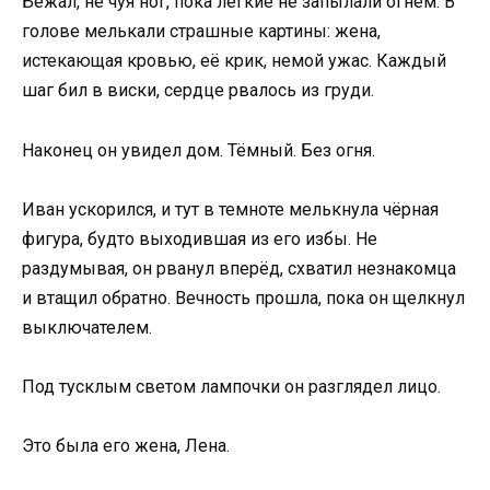
Бежал, не чуя ног, пока лёгкие не запылали огнём. В
голове мелькали страшные картины: жена,
истекающая кровью, её крик, немой ужас. Каждый
шаг бил в виски, сердце рвалось из груди.
Наконец он увидел дом. Тёмный. Без огня.
Иван ускорился, и тут в темноте мелькнула чёрная
фигура, будто выходившая из его избы. Не
раздумывая, он рванул вперёд, схватил незнакомца
и втащил обратно. Вечность прошла, пока он щелкнул
выключателем.
Под тусклым светом лампочки он разглядел лицо.
Это была его жена, Лена.