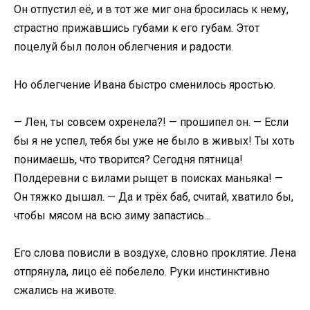
Он отпустил её, и в тот же миг она бросилась к нему,
страстно прижавшись губами к его губам. Этот
поцелуй был полон облегчения и радости.
Но облегчение Ивана быстро сменилось яростью.
— Лен, ты совсем охренела?! — прошипел он. — Если
бы я не успел, тебя бы уже не было в живых! Ты хоть
понимаешь, что творится? Сегодня пятница!
Полдеревни с вилами рыщет в поисках маньяка! —
Он тяжко дышал. — Да и трёх баб, считай, хватило бы,
чтобы мясом на всю зиму запастись…
Его слова повисли в воздухе, словно проклятие. Лена
отпрянула, лицо её побелело. Руки инстинктивно
сжались на животе.