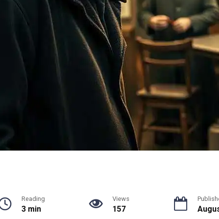
Reading
Views
Publish
3 min
157
Augus