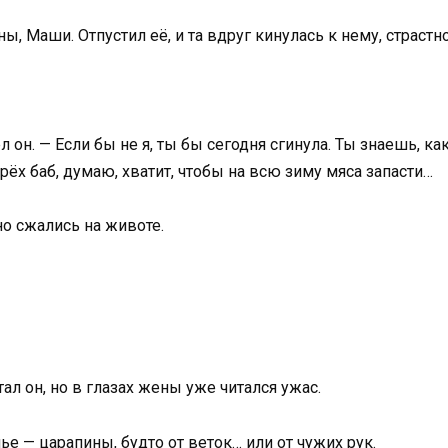
ы, Маши. Отпустил её, и та вдруг кинулась к нему, страстн
 он. — Если бы не я, ты бы сегодня сгинула. Ты знаешь, к
рёх баб, думаю, хватит, чтобы на всю зиму мяса запасти…
но сжались на животе.
ал он, но в глазах жены уже читался ужас.
ье — царапины, будто от веток… или от чужих рук.