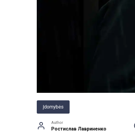
Įdomybės
Author
Ростислав Лавриненко