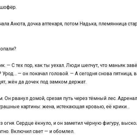
 шофёр.
чала Анюта, дочка аптекаря, потом Надька, племянница ста
ропали?
к. — С тех пор, как ты уехал. Люди шепчут, что маньяк зав
Урод… — он покачал головой. — А сегодня снова пятница, 
ят, жён да дочек под замком держат.
. Он рванул домой, срезая путь через тёмный лес. Адренал
страшные картины: жена, истекающая кровью, её крики…
ез огня. Сердце ёкнуло, и он заметил чёрную фигуру, выс
атно. Включил свет — и обомлел.