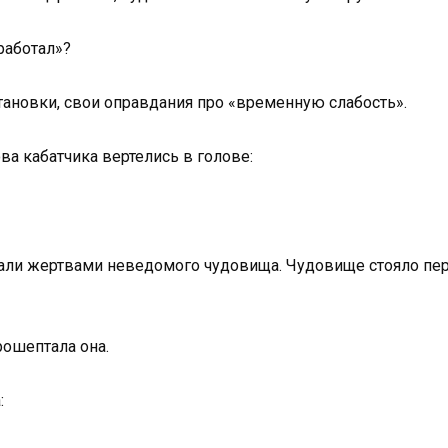
работал»?
ановки, свои оправдания про «временную слабость».
ва кабатчика вертелись в голове:
али жертвами неведомого чудовища. Чудовище стояло пере
рошептала она.
: