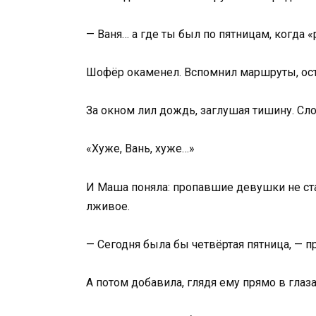
— Ваня… а где ты был по пятницам, когда «
Шофёр окаменел. Вспомнил маршруты, ост
За окном лил дождь, заглушая тишину. Сло
«Хуже, Вань, хуже…»
И Маша поняла: пропавшие девушки не ст
лживое.
— Сегодня была бы четвёртая пятница, — п
А потом добавила, глядя ему прямо в глаза