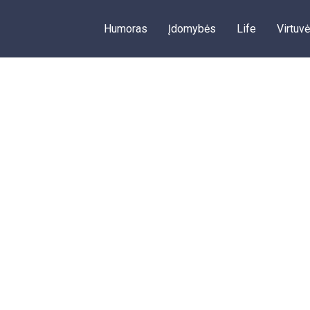
Humoras
Įdomybės
Life
Virtuvė