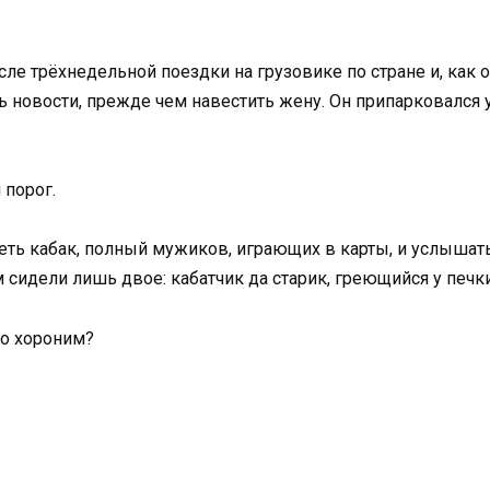
ле трёхнедельной поездки на грузовике по стране и, как 
ь новости, прежде чем навестить жену. Он припарковался у
 порог.
деть кабак, полный мужиков, играющих в карты, и услышат
м сидели лишь двое: кабатчик да старик, греющийся у печк
го хороним?