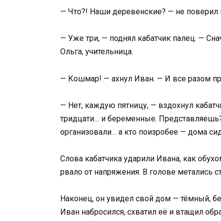
— Что?! Наши деревенские? — не поверил
— Уже три, — поднял кабатчик палец. — Сна
Ольга, учительница.
— Кошмар! — ахнул Иван. — И все разом п
— Нет, каждую пятницу, — вздохнул кабатчи
тридцати… и беременные. Представляешь? 
организовали… а кто поизробее — дома сид
Слова кабатчика ударили Ивана, как обухом
рвало от напряжения. В голове метались 
Наконец, он увидел свой дом — тёмный, б
Иван набросился, схватил её и втащил обр