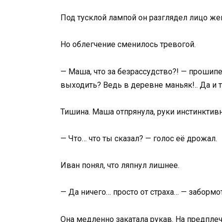
Под тусклой лампой он разглядел лицо жен
Но облегчение сменилось тревогой.
— Маша, что за безрассудство?! — прошипел
выходить? Ведь в деревне маньяк!.. Да и т
Тишина. Маша отпрянула, руки инстинктив
— Что… что ты сказал? — голос её дрожал.
Иван понял, что ляпнул лишнее.
— Да ничего… просто от страха… — забормот
Она медленно закатала рукав. На предплеч