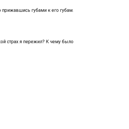
о прижавшись губами к его губам.
акой страх я пережил? К чему было