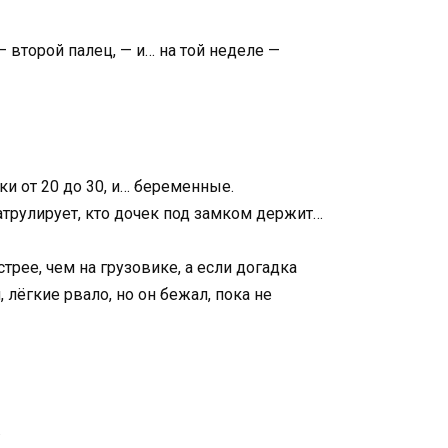
— второй палец, — и… на той неделе —
ки от 20 до 30, и… беременные.
патрулирует, кто дочек под замком держит…
трее, чем на грузовике, а если догадка
 лёгкие рвало, но он бежал, пока не
.