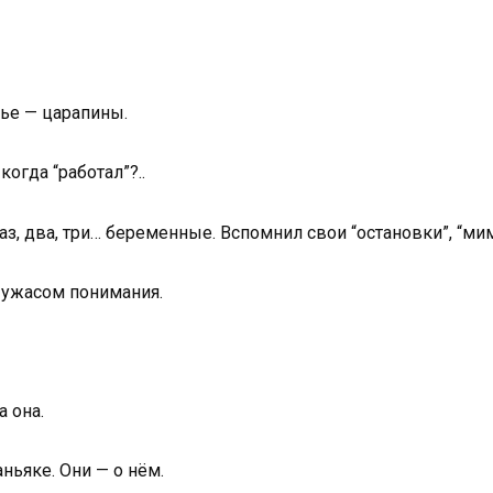
чье — царапины.
огда “работал”?..
з, два, три… беременные. Вспомнил свои “остановки”, “м
с ужасом понимания.
а она.
аньяке. Они — о нём.