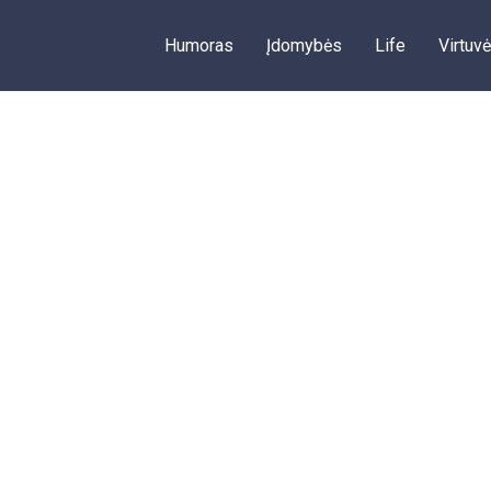
Humoras
Įdomybės
Life
Virtuvė