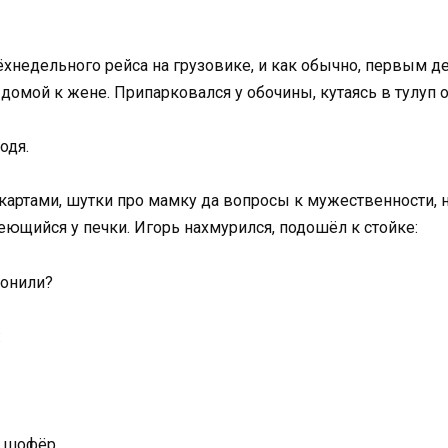
хнедельного рейса на грузовике, и как обычно, первым де
домой к жене. Припарковался у обочины, кутаясь в тулуп о
одя.
артами, шутки про мамку да вопросы к мужественности, но
реющийся у печки. Игорь нахмурился, подошёл к стойке:
ронили?
:
л шофёр.