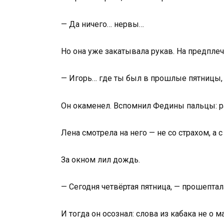
— Да ничего… нервы…
Но она уже закатывала рукав. На предпле
— Игорь… где ты был в прошлые пятницы, к
Он окаменел. Вспомнил Федины пальцы: ра
Лена смотрела на него — не со страхом, а 
За окном лил дождь.
— Сегодня четвёртая пятница, — прошептал
И тогда он осознал: слова из кабака не о м