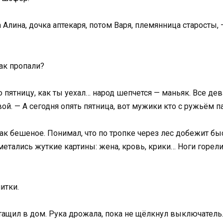
 Алина, дочка аптекаря, потом Варя, племянница старосты, 
как пропали?
 пятницу, как ты уехал… народ шепчется — маньяк. Все дев
вой. — А сегодня опять пятница, вот мужики кто с ружьём 
ак бешеное. Понимал, что по тропке через лес добежит быс
метались жуткие картины: жена, кровь, крики… Ноги горели,
итки.
втащил в дом. Рука дрожала, пока не щёлкнул выключатель