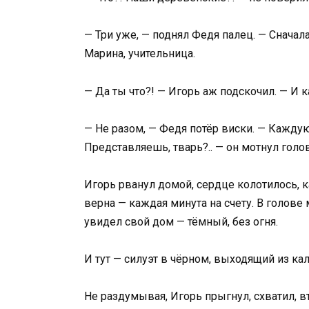
— Три уже, — поднял Федя палец. — Сначала
Марина, учительница.
— Да ты что?! — Игорь аж подскочил. — И 
— Не разом, — Федя потёр виски. — Каждую
Представляешь, тварь?.. — он мотнул голо
Игорь рванул домой, сердце колотилось, к
верна — каждая минута на счету. В голове 
увидел свой дом — тёмный, без огня.
И тут — силуэт в чёрном, выходящий из кал
Не раздумывая, Игорь прыгнул, схватил, 