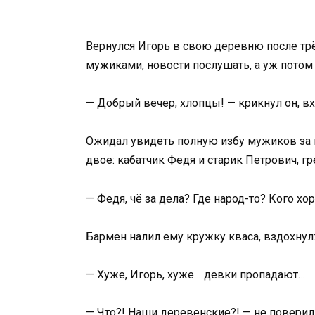
Вернулся Игорь в свою деревню после трё
мужиками, новости послушать, а уж потом 
— Добрый вечер, хлопцы! — крикнул он, вх
Ожидал увидеть полную избу мужиков за к
двое: кабатчик Федя и старик Петрович, г
— Федя, чё за дела? Где народ-то? Кого хо
Бармен налил ему кружку кваса, вздохнул
— Хуже, Игорь, хуже… девки пропадают…
— Что?! Наши деревенские?! — не повери