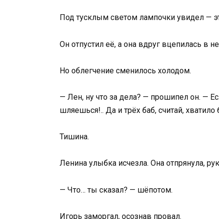
Под тусклым светом лампочки увидел — эт
Он отпустил её, а она вдруг вцепилась в н
Но облегчение сменилось холодом.
— Лен, ну что за дела? — прошипел он. — Ес
шляешься!.. Да и трёх баб, считай, хватил
Тишина.
Ленина улыбка исчезла. Она отпрянула, рук
— Что… ты сказал? — шёпотом.
Игорь заморгал, осознав провал.