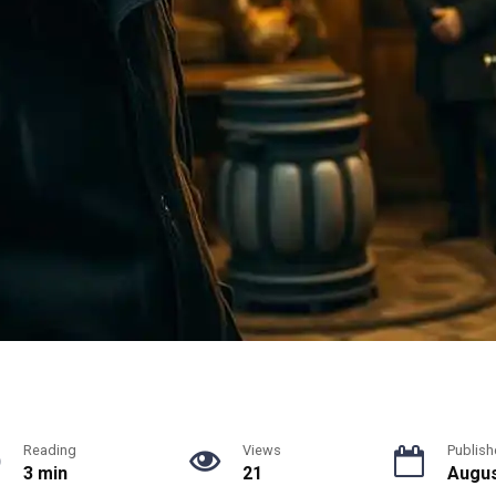
Reading
Views
Publish
3 min
21
Augus