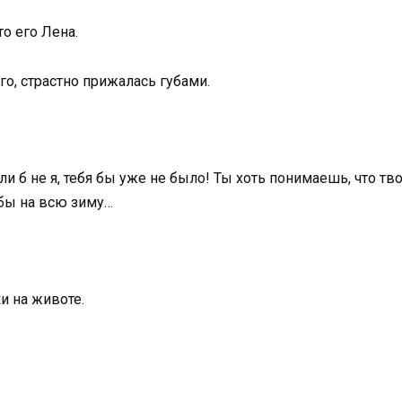
о его Лена.
его, страстно прижалась губами.
ли б не я, тебя бы уже не было! Ты хоть понимаешь, что тво
о бы на всю зиму…
и на животе.