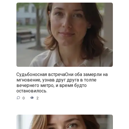
Судьбоносная встречаОни оба замерли на
мгновение, узнав друг друга в толпе
вечернего метро, и время будто
остановилось.
0
2