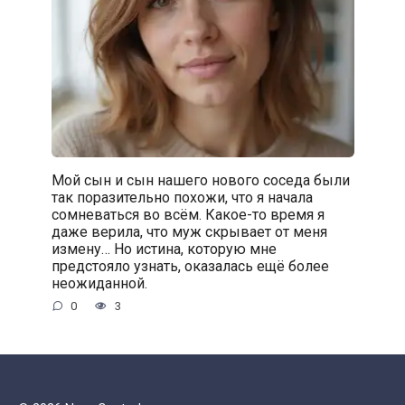
Мой сын и сын нашего нового соседа были
так поразительно похожи, что я начала
сомневаться во всём. Какое-то время я
даже верила, что муж скрывает от меня
измену… Но истина, которую мне
предстояло узнать, оказалась ещё более
неожиданной.
0
3