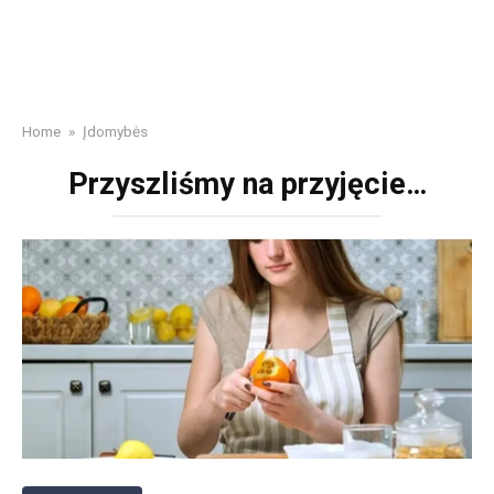
Home
»
Įdomybės
Przyszliśmy na przyjęcie…