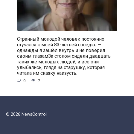
Странный молодой человек постоянно
стучался к моей 83-летней соседке —
однажды я зашёл внутрь и не поверил
своим глазамЗа столом сидели двадцать
таких же молодых людей, и все они
улыбались, глядя на старушку, которая
читала им сказку наизусть.
0
7
© 2026 NewsControl