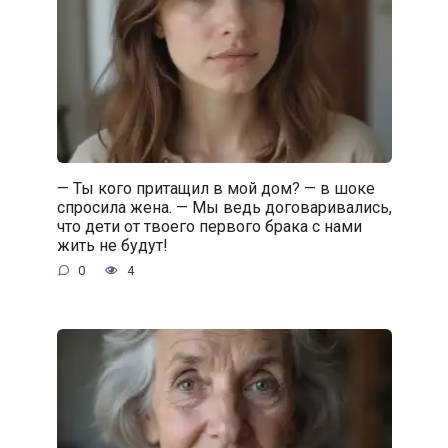
— Ты кого притащил в мой дом? — в шоке
спросила жена. — Мы ведь договаривались,
что дети от твоего первого брака с нами
жить не будут!
0
4