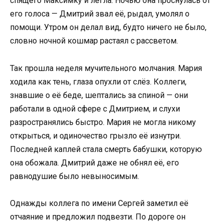
спящего Максимку и легла. Ночью она проснулась от
его голоса — Дмитрий звал её, рыдал, умолял о
помощи. Утром он делал вид, будто ничего не было,
словно ночной кошмар растаял с рассветом.
Так прошла неделя мучительного молчания. Мария
ходила как тень, глаза опухли от слёз. Коллеги,
знавшие о её беде, шептались за спиной — они
работали в одной сфере с Дмитрием, и слухи
разространялись быстро. Мария не могла никому
открыться, и одиночество грызло её изнутри.
Последней каплей стала смерть бабушки, которую
она обожала. Дмитрий даже не обнял её, его
равнодушие было невыносимым.
Однажды коллега по имени Сергей заметил её
отчаяние и предложил подвезти. По дороге он