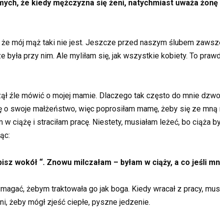
ych, że kiedy mężczyzna się żeni, natychmiast uważa żonę
, że mój mąż taki nie jest. Jeszcze przed naszym ślubem zawsze
ze była przy nim. Ale myliłam się, jak wszystkie kobiety. To pr
ął źle mówić o mojej mamie. Dlaczego tak często do mnie dzwon
ę o swoje małżeństwo, więc poprosiłam mamę, żeby się ze mną n
w ciążę i straciłam pracę. Niestety, musiałam leżeć, bo ciąża b
ąc:
bisz wokół “. Znowu milczałam – byłam w ciąży, a co jeśli mn
magać, żebym traktowała go jak boga. Kiedy wracał z pracy, mus
i, żeby mógł zjeść ciepłe, pyszne jedzenie.