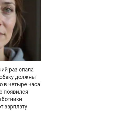
ний раз спала
собаку должны
о в четыре часа
е появился
работники
т зарплату