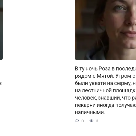
В ту ночь Роза в послед
рядом с Мятой. Утром 
в
были увезти на ферму, н
на лестничной площадк
человек, знавший, что 
пекарни иногда получаю
наличными.
0
3