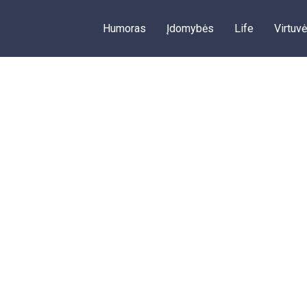
Humoras
Įdomybės
Life
Virtuvė