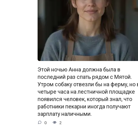
Этой ночью Анна должна была в
последний раз спать рядом с Мятой.
Утром собаку отвезли бы на ферму, но 
четыре часа на лестничной площадке
появился человек, который знал, что
работники пекарни иногда получают
зарплату наличными.
0
2