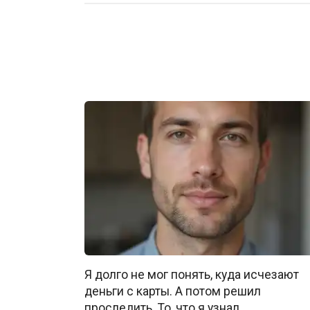
Я долго не мог понять, куда исчезают
деньги с карты. А потом решил
проследить. То, что я узнал,