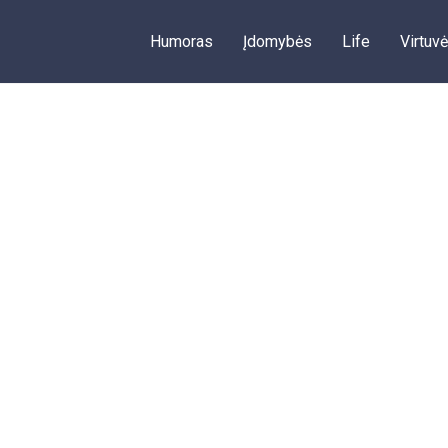
Humoras
Įdomybės
Life
Virtuvė