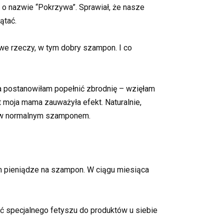
 o nazwie “Pokrzywa”. Sprawiał, że nasze
ątać.
awe rzeczy, w tym dobry szampon. I co
ia postanowiłam popełnić zbrodnię – wzięłam
t moja mama zauważyła efekt. Naturalnie,
sów normalnym szamponem.
łam pieniądze na szampon. W ciągu miesiąca
oć specjalnego fetyszu do produktów u siebie