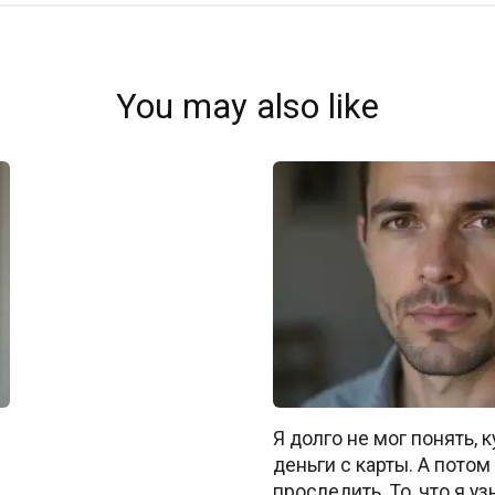
You may also like
Я долго не мог понять, 
деньги с карты. А пото
проследить. То, что я уз