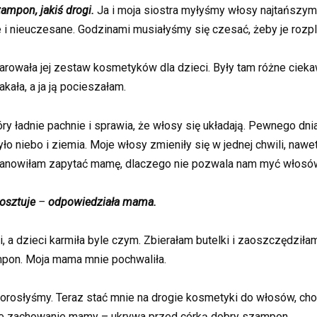
mpon, jakiś drogi.
Ja i moja siostra myłyśmy włosy najtańszym
e i nieuczesane. Godzinami musiałyśmy się czesać, żeby je rozpl
darowała jej zestaw kosmetyków dla dzieci. Były tam różne ciek
kała, a ja ją pocieszałam.
 ładnie pachnie i sprawia, że włosy się układają. Pewnego dn
o niebo i ziemia. Moje włosy zmieniły się w jednej chwili, nawe
ostanowiłam zapytać mamę, dlaczego nie pozwala nam myć wło
osztuje
–
odpowiedziała mama.
i, a dzieci karmiła byle czym. Zbierałam butelki i zaoszczędzi
mpon. Moja mama mnie pochwaliła.
o dorosłyśmy. Teraz stać mnie na drogie kosmetyki do włosów, ch
uje zachowanie mamy – ukrywa przed córką dobry szampon.