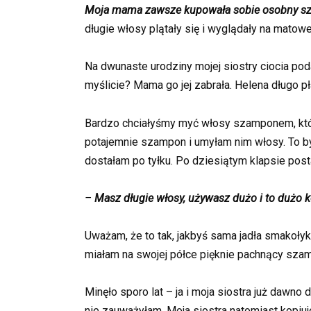
Moja mama zawsze kupowała sobie osobny sza
długie włosy plątały się i wyglądały na matow
Na dwunaste urodziny mojej siostry ciocia po
myślicie? Mama go jej zabrała. Helena długo pła
Bardzo chciałyśmy myć włosy szamponem, który
potajemnie szampon i umyłam nim włosy. To był
dostałam po tyłku. Po dziesiątym klapsie p
–
Masz długie włosy, używasz dużo i to dużo k
Uważam, że to tak, jakbyś sama jadła smakołyk
miałam na swojej półce pięknie pachnący sza
Minęło sporo lat – ja i moja siostra już dawn
nie zauważyłam. Moja siostra natomiast kopi