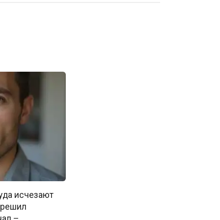
куда исчезают
м решил
нал –