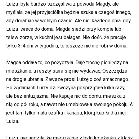
Luiza była bardzo szczęśliwa z powodu Magdy, ale
myślała, że jej przyjaciółka będzie szukała czegoś innego,
aby dorabiać w wolnym czasie. Ale nie, każdego dnia, gdy
Luiza wraca do domu, Magda siedzi przy kompie lub
telewizorze, w kuchni jest bałagan. Nie dość, że pracuje
tylko 3-4 dni w tygodniu, to jeszcze nic nie robi w domu.
Magda oddała to, co pożyczyła. Daje trochę pieniędzy na
mieszkanie, a reszty stara się nie wydawać. Oszczędza
na drogie ubrania. Zawsze prosi Luizę o coś smacznego.
Po żądaniach Luizy dziewczyna posprzątała kilka razy,
ale bez entuzjazmu. Nie kupuje nic do domu, mieszka z
nią od pół roku, a nawet nie umeblowała swojego pokoju. A
jest tam tylko mała szafka i kanapa, którą kupiła dla niej
Luiza.
Luiza nie sądziła, że mieszkanie z byłą koleżanką z klasy