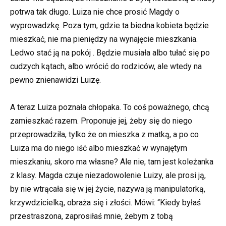
potrwa tak długo. Luiza nie chce prosić Magdy o
wyprowadzkę. Poza tym, gdzie ta biedna kobieta będzie
mieszkać, nie ma pieniędzy na wynajęcie mieszkania.
Ledwo stać ją na pokój . Będzie musiała albo tułać się po
cudzych kątach, albo wrócić do rodziców, ale wtedy na
pewno znienawidzi Luizę.
A teraz Luiza poznała chłopaka. To coś poważnego, chcą
zamieszkać razem. Proponuje jej, żeby się do niego
przeprowadziła, tylko że on mieszka z matką, a po co
Luiza ma do niego iść albo mieszkać w wynajętym
mieszkaniu, skoro ma własne? Ale nie, tam jest koleżanka
z klasy. Magda czuje niezadowolenie Luizy, ale prosi ją,
by nie wtrącała się w jej życie, nazywa ją manipulatorką,
krzywdzicielką, obraża się i złości. Mówi: “Kiedy byłaś
przestraszona, zaprosiłaś mnie, żebym z tobą