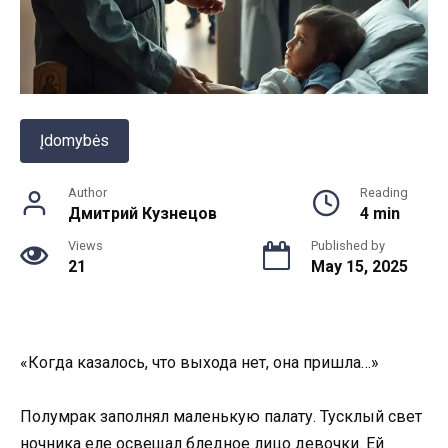
Įdomybės
Author
Reading
Дмитрий Кузнецов
4 min
Views
Published by
21
May 15, 2025
«Когда казалось, что выхода нет, она пришла…»
Полумрак заполнял маленькую палату. Тусклый свет
ночника еле освещал бледное лицо девочки. Ей