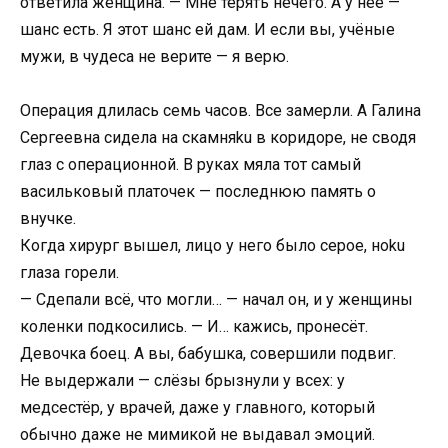
ответила женщина. — Мне терять нечего. А у неё —
шанс есть. Я этот шанс ей дам. И если вы, учёные
мужи, в чудеса не верите — я верю.
Операция длилась семь часов. Все замерли. А Галина
Сергеевна сидела на скамняku в коридоре, не сводя
глаз с операционной. В руках мяла тот самый
васильковый платочек — последнюю память о
внучке.
Когда хирург вышел, лицо у него было серое, ноku
глаза горели.
— Сдепали всё, что могли… — начал он, и у женщины
коленки подкосились. — И… кажись, пронесёт.
Девочка боец. А вы, бабушка, совершили подвиг.
Не выдержали — слёзы брызнули у всех: у
медсестёр, у врачей, даже у главного, который
обычно даже не мимикой не выдавал эмоций.