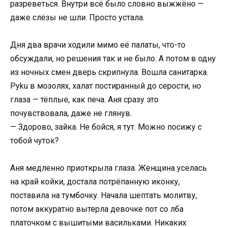
разреветься. Внутри всё было словно выжжёно —
даже слёзы не шли. Просто устала.
Дня два врачи ходили мимо её палаты, что-то
обсуждали, но решения так и не было. А потом в одну
из ночных смен дверь скрипнула. Вошла санитарка.
Руku в мозолях, халат постиранный до серости, но
глаза — тёплые, как печа. Аня сразу это
почувствовала, даже не глянув.
— Здорово, зайка. Не бойся, я тут. Можно посижу с
тобой чуток?
Аня медленно приоткрыла глаза. Женщина уселась
на край койки, достала потрёпанную иконку,
поставила на тумбочку. Начала шептать молитву,
потом аккуратно вытерла девочке пот со лба
платочком с вышитыми васильками. Никаких