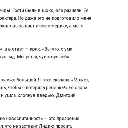
нды. Гости были в шоке, еле разняли. Ее
характера. Но даже это не подготовило меня
слово вызывает у нее истерику, а мы с
 а в ответ — крик: «Вы что, с ума
 взгляд. Мы ушли, чувствуя себя
рок уже большой. Я тихо сказала: «Может,
шь, чтобы я потеряла ребенка!» Ее слова
 и ушла, хлопнув дверью. Дмитрий
 не невоспитанность — это презрение.
ал, что не заставит Лидию просить