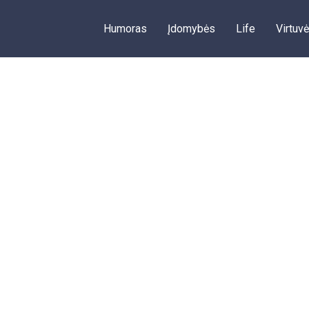
Humoras
Įdomybės
Life
Virtuvė