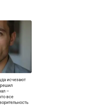
куда исчезают
м решил
нал –
что все
творительность