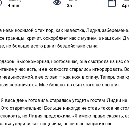
4 min
35
Apr
невыносимой с тех пор, как невестка, Лидия, забеременел
се границы: кричит, оскорбляет нас с мужем, а наш сын, 
е, но больше всего ранит бездействие сына.
подарок. Высокомерная, неотесанная, она смотрела на нас 
ание у нас есть, и ее колкости старались игнорировать. В
а невыносимой, а ее слова — как нож в спину. Теперь она к
льзя нервничать». Мне больно, но сын этого не слышит.
 весь день готовила, старалась угодить гостям. Лидии не
«Это отвратительно! Больше никогда не ставь такое на сто
покоить, но Лидия продолжила: «Я имею право сказать, ес
слова ударили как пощечина, но сын не защитил нас.