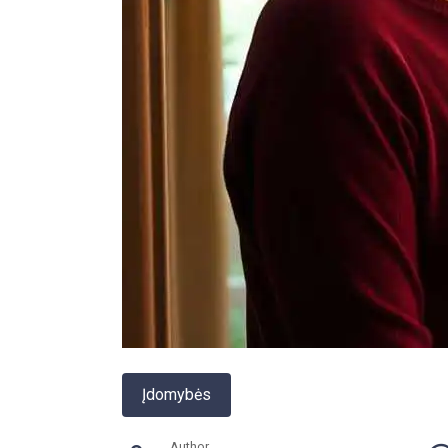
Įdomybės
Author