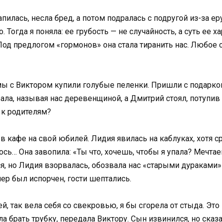
илась, несла бред, а потом подралась с подругой из-за еру
. Тогда я поняла: ее грубость — не случайность, а суть ее 
 Под предлогом «гормонов» она стала тиранить нас. Любое 
мы с Виктором купили голубые пеленки. Пришли с подарком,
ала, называя нас деревенщиной, а Дмитрий стоял, потупив
 к родителям?
в кафе на свой юбилей. Лидия явилась на каблуках, хотя с
ось… Она завопила: «Ты что, хочешь, чтобы я упала? Мечтае
, но Лидия взорвалась, обозвала нас «старыми дураками»
ер был испорчен, гости шептались.
й, так вела себя со свекровью, я бы сгорела от стыда. Это
а брать трубку, передала Виктору. Сын извинился, но сказ