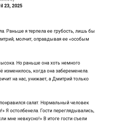
il 23, 2025
а. Раньше я терпела ее грубость, лишь бы
Дмитрий, молчит, оправдывая ее «особым
свысока. Но раньше она хоть немного
сё изменилось, когда она забеременела.
ричит на нас, унижает, а Дмитрий только
 понравился салат. Нормальный человек
л!» Я остолбенела. Гости переглядывались,
ли мне невкусно!» В итоге гости съели