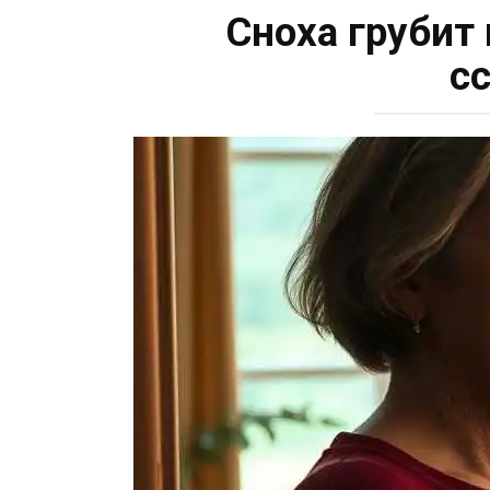
Сноха грубит 
с