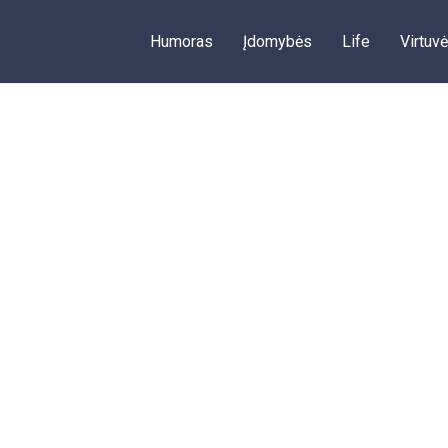
Humoras
Įdomybės
Life
Virtuvė