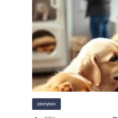
Įdomybės
Author