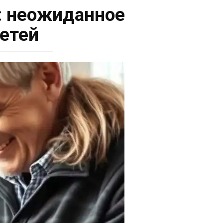
: неожиданное
етей