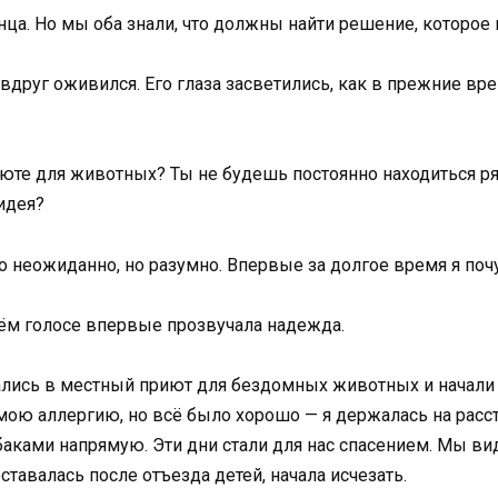
а. Но мы оба знали, что должны найти решение, которое не
друг оживился. Его глаза засветились, как в прежние вре
юте для животных? Ты не будешь постоянно находиться ряд
идея?
о неожиданно, но разумно. Впервые за долгое время я поч
моём голосе впервые прозвучала надежда.
ались в местный приют для бездомных животных и начали
 мою аллергию, но всё было хорошо — я держалась на расс
обаками напрямую. Эти дни стали для нас спасением. Мы 
оставалась после отъезда детей, начала исчезать.