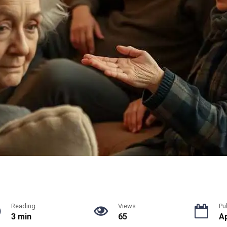
Reading
Views
Pu
3 min
65
Ap