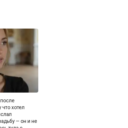
 после
 что хотел
ислал
адьбу — он и не
сь туда с