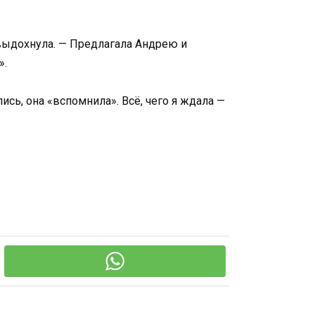
 выдохнула. — Предлагала Андрею и
».
ись, она «вспомнила». Всё, чего я ждала —