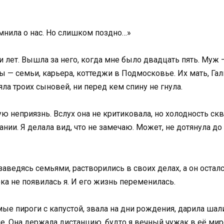
омнила о нас. Но слишком поздно…»
лет. Вышла за него, когда мне было двадцать пять. Муж 
ны — семьи, карьера, коттеджи в Подмосковье. Их мать, Гал
няла троих сыновей, ни перед кем спину не гнула.
ую неприязнь. Вслух она не критиковала, но холодность ск
ии. Я делала вид, что не замечаю. Может, не дотянула до 
аведясь семьями, растворились в своих делах, а он остал
а не появилась я. И его жизнь переменилась.
мые пироги с капустой, звала на дни рождения, дарила ша
ле. Она держала дистанцию, будто я вечный чужак в её мир