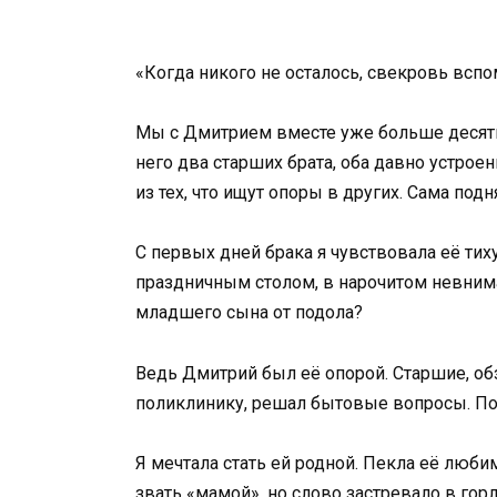
«Когда никого не осталось, свекровь всп
Мы с Дмитрием вместе уже больше десяти 
него два старших брата, оба давно устрое
из тех, что ищут опоры в других. Сама под
С первых дней брака я чувствовала её тих
праздничным столом, в нарочитом невниман
младшего сына от подола?
Ведь Дмитрий был её опорой. Старшие, обз
поликлинику, решал бытовые вопросы. Пок
Я мечтала стать ей родной. Пекла её люби
звать «мамой», но слово застревало в гор