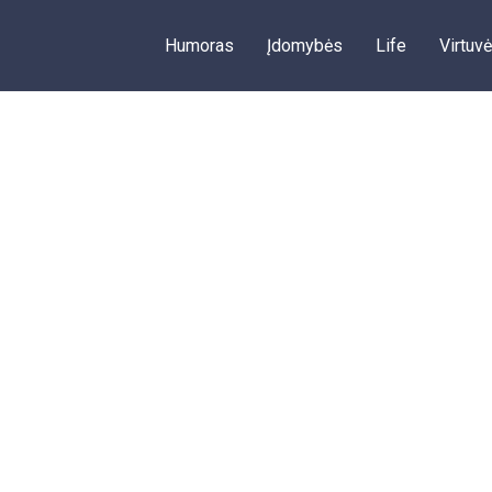
Humoras
Įdomybės
Life
Virtuvė