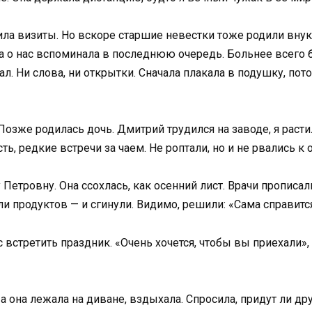
ила визиты. Но вскоре старшие невестки тоже родили внуко
 а о нас вспоминала в последнюю очередь. Больнее всего б
. Ни слова, ни открытки. Сначала плакала в подушку, пот
Позже родилась дочь. Дмитрий трудился на заводе, я расти
ь, редкие встречи за чаем. Не роптали, но и не рвались к
 Петровну. Она ссохлась, как осенний лист. Врачи прописал
и продуктов — и сгинули. Видимо, решили: «Сама справитс
встретить праздник. «Очень хочется, чтобы вы приехали», —
 а она лежала на диване, вздыхала. Спросила, придут ли др