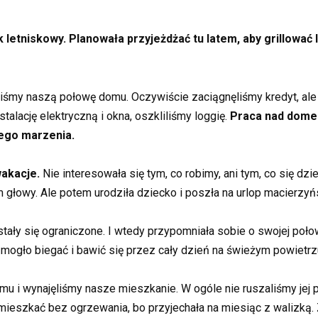
k letniskowy. Planowała przyjeżdżać tu latem, aby grillowa
śmy naszą połowę domu. Oczywiście zaciągnęliśmy kredyt, ale ni
alację elektryczną i okna, oszkliliśmy loggię.
Praca nad dome
zego marzenia.
wakacje.
Nie interesowała się tym, co robimy, ani tym, co się dzi
m głowy. Ale potem urodziła dziecko i poszła na urlop macierzyńs
 stały się ograniczone. I wtedy przypomniała sobie o swojej po
 mogło biegać i bawić się przez cały dzień na świeżym powietrz
mu i wynajęliśmy nasze mieszkanie. W ogóle nie ruszaliśmy jej
 mieszkać bez ogrzewania, bo przyjechała na miesiąc z walizką. 