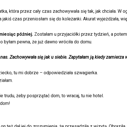
atka, która przez cały czas zachowywała się tak, jak chciała. W og
a jakiś czas przeniosłam się do koleżanki. Akurat wyjeżdżała, wię
miesiąc później.
Zostałam u przyjaciółki przez tydzień, a pote
o byłam pewna, że już dawno wróciła do domu.
 nas. Zachowywała się jak u siebie. Zapytałam ją kiedy zamierza 
iecko, tu mi dobrze – odpowiedziała szwagierka.
ziałam.
 trudu, żeby posprzątać dom, to wracaj, tu nie hotel.
 dom!
 też dał jej do zrozumienia, że przesadziła z wizytą. Obraziła s