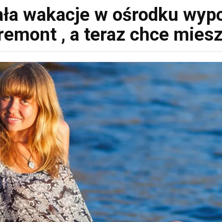
ała wakacje w ośrodku wyp
remont , a teraz chce mie