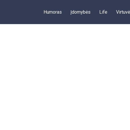
Humoras
Įdomybės
Life
Virtuvė