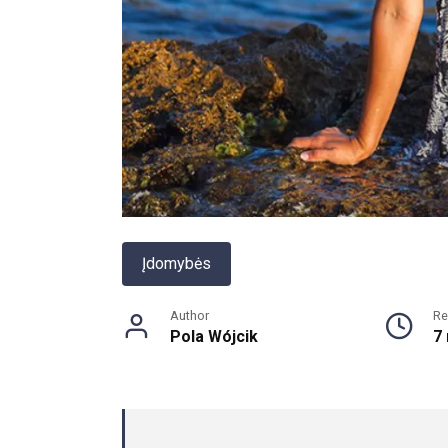
Įdomybės
Author
Re
Pola Wójcik
7