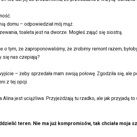
sność.
anią domu – odpowiedział mój mąż.
ewania, toaleta jest na dworze. Mogłeś zająć się siostrą.
e o tym, że zaproponowaliśmy, że zrobimy remont razem, byłoby
 się nas czepiają?
jście – żeby sprzedała mam swoją połowę. Zgodziła się, ale po
 z tej opcji.
a Alina jest uciążliwa. Przyjeżdżają tu rzadko, ale jak przyjadą t
dzielić teren. Nie ma już kompromisów, tak chciała moja s