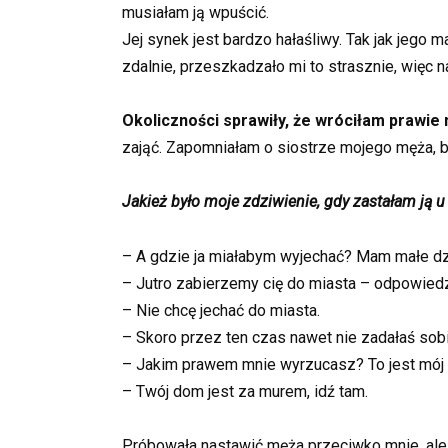
musiałam ją wpuścić.
Jej synek jest bardzo hałaśliwy. Tak jak jego m
zdalnie, przeszkadzało mi to strasznie, więc n
Okoliczności sprawiły, że wróciłam prawie 
zająć. Zapomniałam o siostrze mojego męża, b
Jakież było moje zdziwienie, gdy zastałam ją u
– A gdzie ja miałabym wyjechać? Mam małe dz
– Jutro zabierzemy cię do miasta – odpowied
– Nie chcę jechać do miasta.
– Skoro przez ten czas nawet nie zadałaś sobie
– Jakim prawem mnie wyrzucasz? To jest mój
– Twój dom jest za murem, idź tam.
Próbowała nastawić męża przeciwko mnie, ale on