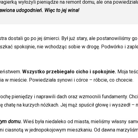
ierką wyłożyli pieniądze na remont domu, ale ona powiedziała,
awiona udogodnień. Więc to jej wina!
tra dostali go po jej śmierci. Był już stary, ale postanowiliśm
szkać spokojnie, nie wchodząc sobie w drogę. Podwórko i zapl
łżeństwem.
Wszystko przebiegało cicho i spokojnie.
Moja teśc
a w mieście. Powiedziała synowi i córce – róbcie, co chcecie.
ochę pieniędzy i naprawili dach oraz wzmocnili fundamenty. Ch
ę chatę na kurzych nóżkach. Jej mąż spuścił głowę i wyszedł – n
tym domu.
Wieś była niedaleko od miasta, mieliśmy własny sa
eni ciasnotą w jednopokojowym mieszkaniu. Od dawna marzyliś