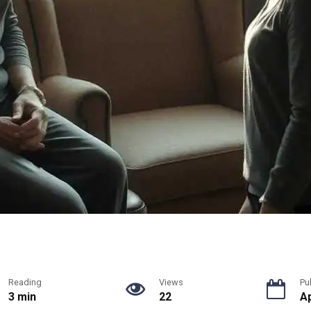
Reading
Views
Pu
3 min
22
Ap