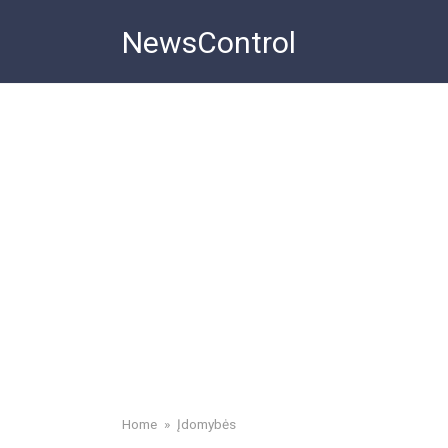
Skip
NewsControl
to
content
Home
»
Įdomybės