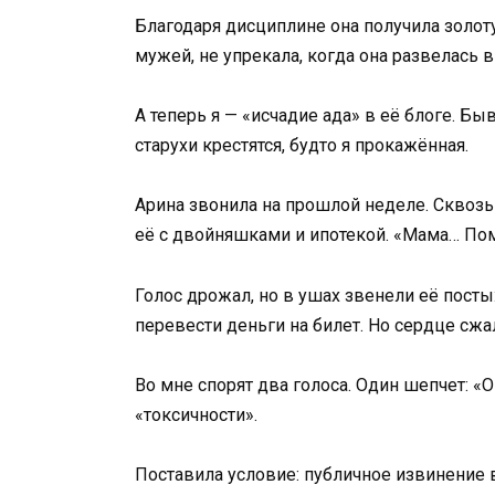
Благодаря дисциплине она получила золот
мужей, не упрекала, когда она развелась 
А теперь я — «исчадие ада» в её блоге. Б
старухи крестятся, будто я прокажённая.
Арина звонила на прошлой неделе. Сквозь
её с двойняшками и ипотекой. «Мама… Пом
Голос дрожал, но в ушах звенели её посты
перевести деньги на билет. Но сердце сжал
Во мне спорят два голоса. Один шепчет: «
«токсичности».
Поставила условие: публичное извинение в