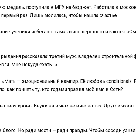
ую медаль, поступила в МГУ на бюджет. Работала в москов
в первый раз. Лишь молилась, чтобы нашла счастье.
ывшие ученики избегают, в магазине перешёптываются: «См
 рыдания рассказала: третий муж, владелец строительной
оги. Мне некуда ехать…»
: «Мать — эмоциональный вампир. Её любовь conditional». 
о: как принять ту, кто годами травил моё имя в Сети?
Она твоя кровь. Внуки ни в чём не виноваты». Другой язвит
 блоге. Не ради мести — ради правды. Чтобы соседи узнали