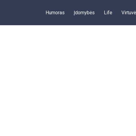
Humoras
Įdomybės
Life
Virtuvė