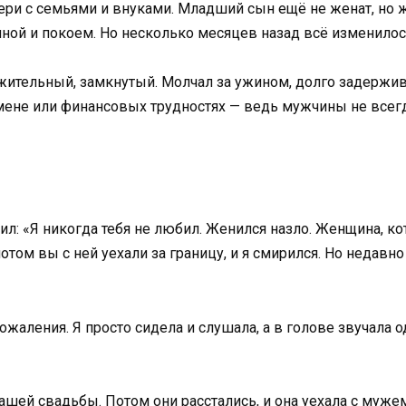
чери с семьями и внуками. Младший сын ещё не женат, но 
ной и покоем. Но несколько месяцев назад всё изменилос
ажительный, замкнутый. Молчал за ужином, долго задержива
мене или финансовых трудностях — ведь мужчины не всегд
ил: «Я никогда тебя не любил. Женился назло. Женщина, ко
том вы с ней уехали за границу, и я смирился. Но недавно 
ожаления. Я просто сидела и слушала, а в голове звучала 
нашей свадьбы. Потом они расстались, и она уехала с мужем