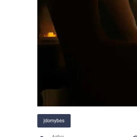
Įdomybės
Author