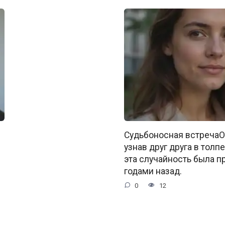
Судьбоносная встречаО
узнав друг друга в толпе
эта случайность была 
годами назад.
0
12