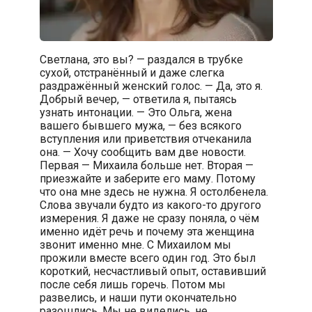
Светлана, это вы? — раздался в трубке
сухой, отстранённый и даже слегка
раздражённый женский голос. — Да, это я.
Добрый вечер, — ответила я, пытаясь
узнать интонации. — Это Ольга, жена
вашего бывшего мужа, — без всякого
вступления или приветствия отчеканила
она. — Хочу сообщить вам две новости.
Первая — Михаила больше нет. Вторая —
приезжайте и заберите его маму. Потому
что она мне здесь не нужна. Я остолбенела.
Слова звучали будто из какого-то другого
измерения. Я даже не сразу поняла, о чём
именно идёт речь и почему эта женщина
звонит именно мне. С Михаилом мы
прожили вместе всего один год. Это был
короткий, несчастливый опыт, оставивший
после себя лишь горечь. Потом мы
развелись, и наши пути окончательно
разошлись. Мы не виделись, не