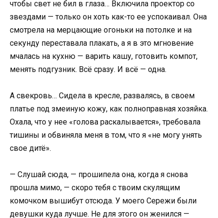
чтобы свет не бил в глаза… Включила проектор со
звездами — только он хоть как-то ее успокаивал. Она
смотрела на мерцающие огоньки на потолке и на
секунду переставала плакать, а я в это мгновение
мчалась на кухню — варить кашу, готовить компот,
менять подгузник. Всё сразу. И всё — одна.
А свекровь… Сидела в кресле, развалясь, в своем
платье под змеиную кожу, как полноправная хозяйка.
Охала, что у нее «голова раскалывается», требовала
тишины и обвиняла меня в том, что я «не могу унять
свое дитё».
— Слушай сюда, — прошипела она, когда я снова
прошла мимо, — скоро тебя с твоим скулящим
комочком вышибут отсюда. У моего Сережи были
девушки куда лучше. Не для этого он женился —