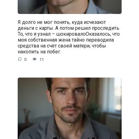
Я долго не мог понять, куда исчезают
деньги с карты. А потом решил проследить.
То, что я узнал – шокировалоОказалось, что
моя собственная жена тайно переводила
средства на счёт своей матери, чтобы
накопить на побег.
0
11