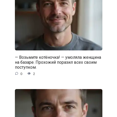
— Возьмите котёночка! — умоляла женщина
на базаре. Прохожий поразил всех своим
поступком.
0
2