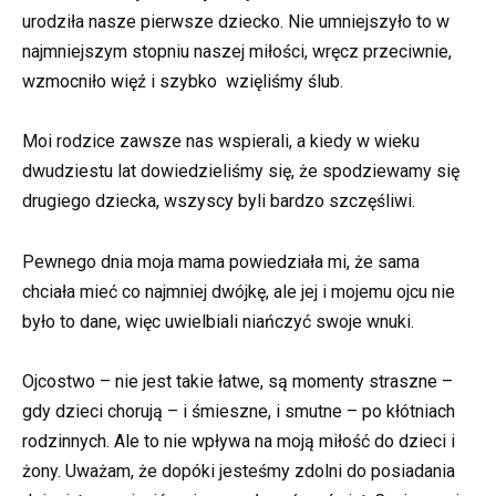
urodziła nasze pierwsze dziecko. Nie umniejszyło to w
najmniejszym stopniu naszej miłości, wręcz przeciwnie,
wzmocniło więź i szybko wzięliśmy ślub.
Moi rodzice zawsze nas wspierali, a kiedy w wieku
dwudziestu lat dowiedzieliśmy się, że spodziewamy się
drugiego dziecka, wszyscy byli bardzo szczęśliwi.
Pewnego dnia moja mama powiedziała mi, że sama
chciała mieć co najmniej dwójkę, ale jej i mojemu ojcu nie
było to dane, więc uwielbiali niańczyć swoje wnuki.
Ojcostwo – nie jest takie łatwe, są momenty straszne –
gdy dzieci chorują – i śmieszne, i smutne – po kłótniach
rodzinnych. Ale to nie wpływa na moją miłość do dzieci i
żony. Uważam, że dopóki jesteśmy zdolni do posiadania