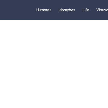
Humoras
Įdomybės
Life
Virtuvė