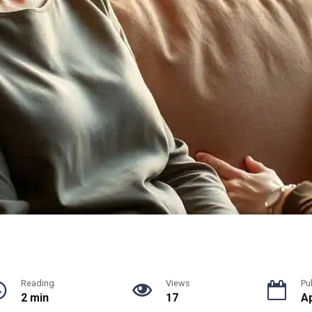
Reading
Views
Pu
2 min
17
Ap