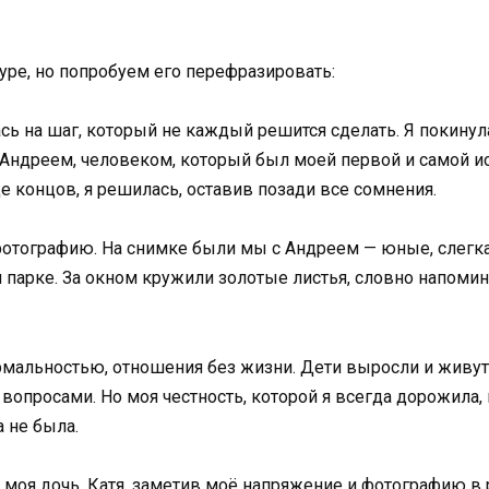
уре, но попробуем его перефразировать:
сь на шаг, который не каждый решится сделать. Я покину
 с Андреем, человеком, который был моей первой и самой 
це концов, я решилась, оставив позади все сомнения.
 фотографию. На снимке были мы с Андреем — юные, слегк
парке. За окном кружили золотые листья, словно напомина
альностью, отношения без жизни. Дети выросли и живут 
опросами. Но моя честность, которой я всегда дорожила, 
а не была.
 моя дочь, Катя, заметив моё напряжение и фотографию в 