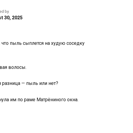
ed by
t 30, 2025
 что пыль сыплется на худую соседку
ивая волосы.
я разница — пыль или нет?
нула им по раме Матрёниного окна.