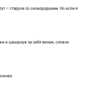
тут — старухи со сковородками. Но если я
лки и швырнув за себя веник, словно
рсенал.