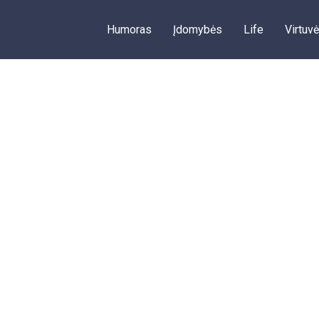
Humoras
Įdomybės
Life
Virtuvė