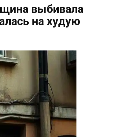
нщина выбивала
палась на худую