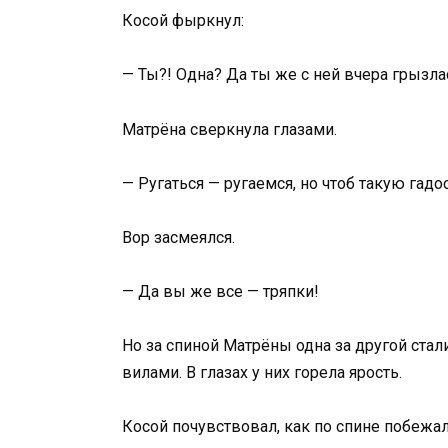
Косой фыркнул:
— Ты?! Одна? Да ты же с ней вчера грызла
Матрёна сверкнула глазами.
— Ругаться — ругаемся, но чтоб такую гадо
Вор засмеялся.
— Да вы же все — тряпки!
Но за спиной Матрёны одна за другой стал
вилами. В глазах у них горела ярость.
Косой почувствовал, как по спине побежа