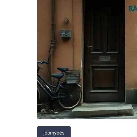
Įdomybės