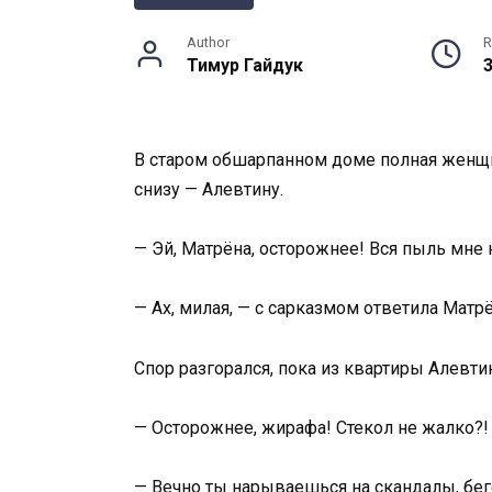
Author
R
Тимур Гайдук
В старом обшарпанном доме полная женщин
снизу — Алевтину.
— Эй, Матрёна, осторожнее! Вся пыль мне 
— Ах, милая, — с сарказмом ответила Матрё
Спор разгорался, пока из квартиры Алевти
— Осторожнее, жирафа! Стекол не жалко?!
— Вечно ты нарываешься на скандалы, бег