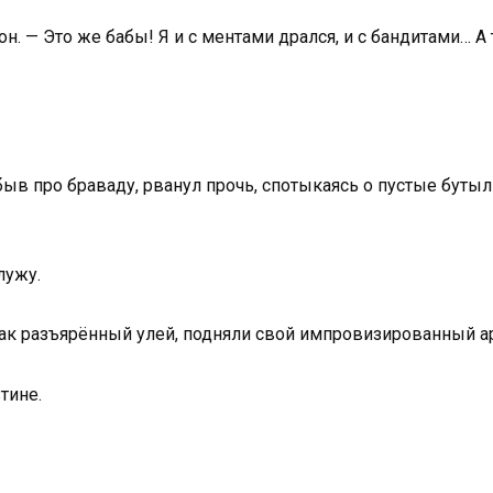
. — Это же бабы! Я и с ментами дрался, и с бандитами… А 
абыв про браваду, рванул прочь, спотыкаясь о пустые буты
лужу.
ак разъярённый улей, подняли свой импровизированный а
тине.