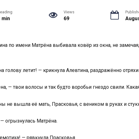
eading
Views
Publish
3 min
69
Augus
а по имени Матрёна выбивала ковёр из окна, не замечая,
на голову летит! — крикнула Алевтина, раздражённо отрях
на, — твои волосы и так будто воробьи гнездо свили. Кака
ны не вышла её мать, Прасковья, с веником в руках и стук
 — огрызнулась Матрёна.
емотиха! — рявкнула Прасковья.