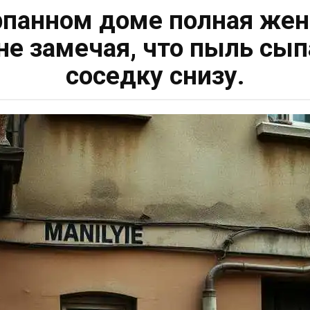
рпанном доме полная же
 не замечая, что пыль сы
соседку снизу.