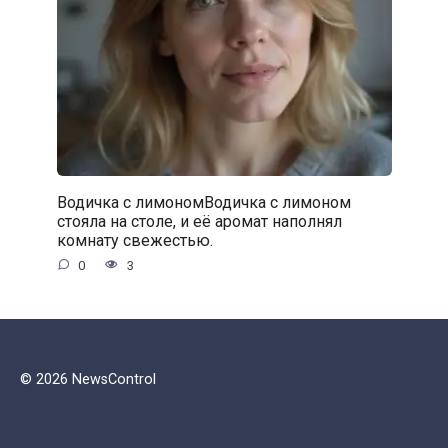
Водичка с лимономВодичка с лимоном
стояла на столе, и её аромат наполнял
комнату свежестью.
0
3
© 2026 NewsControl