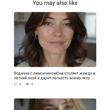
You may also like
Водичка с лимончикомОна утоляет жажду в
летний зной и дарит лёгкость всему телу.
0
3