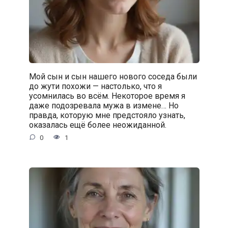
Мой сын и сын нашего нового соседа были
до жути похожи — настолько, что я
усомнилась во всём. Некоторое время я
даже подозревала мужа в измене… Но
правда, которую мне предстояло узнать,
оказалась ещё более неожиданной.
0
1