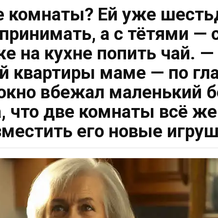
 комнаты? Ей уже шестьд
 принимать, а с тётями —
е на кухне попить чай. — 
 квартиры маме — по гл
 окно вбежал маленький б
, что две комнаты всё ж
зместить его новые игруш