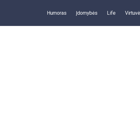
Humoras
Įdomybės
Life
Virtuvė