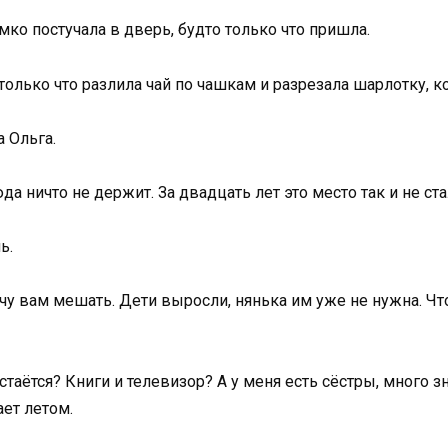
омко постучала в дверь, будто только что пришла.
только что разлила чай по чашкам и разрезала шарлотку, ко
 Ольга.
юда ничто не держит. За двадцать лет это место так и не ст
ь.
хочу вам мешать. Дети выросли, нянька им уже не нужна. Ч
остаётся? Книги и телевизор? А у меня есть сёстры, много з
ет летом.