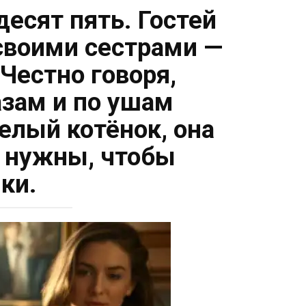
есят пять. Гостей
 своими сестрами —
Честно говоря,
азам и по ушам
елый котёнок, она
е нужны, чтобы
ки.