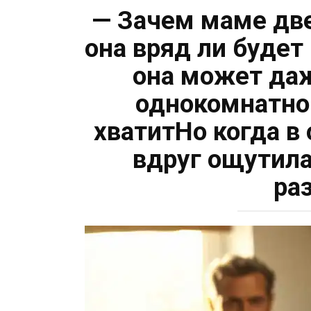
— Зачем маме две
она вряд ли будет
она может даж
однокомнатной
хватитНо когда в
вдруг ощутила
ра