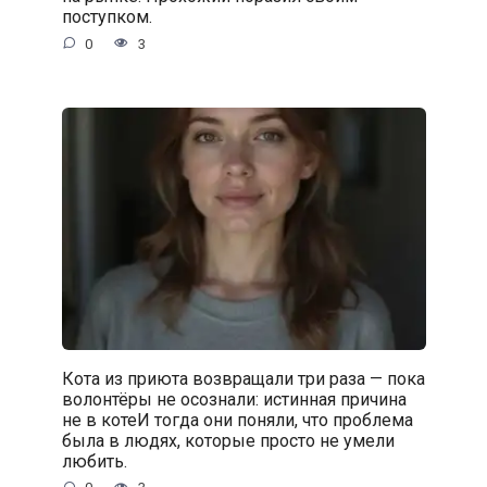
поступком.
0
3
Кота из приюта возвращали три раза — пока
волонтёры не осознали: истинная причина
не в котеИ тогда они поняли, что проблема
была в людях, которые просто не умели
любить.