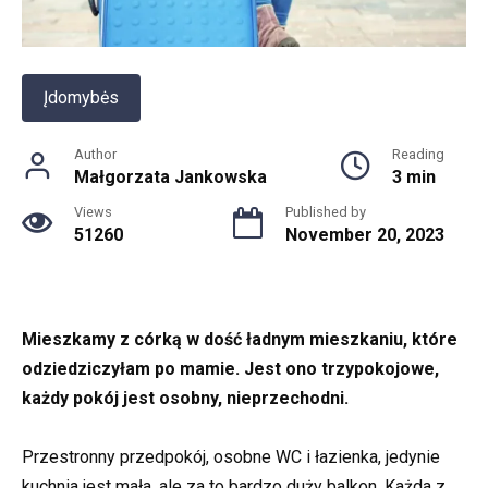
Įdomybės
Author
Reading
Małgorzata Jankowska
3 min
Views
Published by
51260
November 20, 2023
Mieszkamy z córką w dość ładnym mieszkaniu, które
odziedziczyłam po mamie. Jest ono trzypokojowe,
każdy pokój jest osobny, nieprzechodni.
Przestronny przedpokój, osobne WC i łazienka, jedynie
kuchnia jest mała, ale za to bardzo duży balkon. Każda z