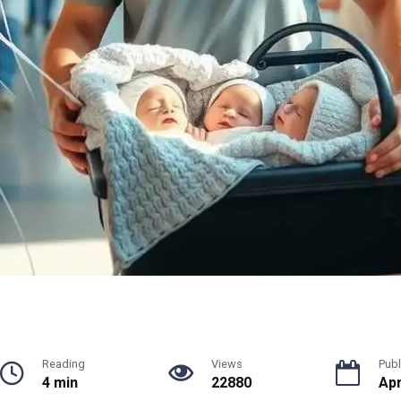
Reading
Views
Publ
4 min
22880
Apr