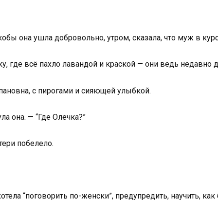
бы она ушла добровольно, утром, сказала, что муж в курсе
, где всё пахло лавандой и краской — они ведь недавно де
епановна, с пирогами и сияющей улыбкой.
ла она. — “Где Олечка?”
тери побелело.
хотела “поговорить по-женски”, предупредить, научить, как