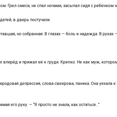
. Грел смеси, не спал ночами, засыпал сидя с ребёнком на
детей, в дверь постучали.
 Уставшая, но собранная. В глазах — боль и надежда. В рук
л вперёд и прижал её к груди. Крепко. Не как муж, котор
леродовая депрессия, слова свекрови, паника. Она уехала к
имая его руку. — “Я просто не знала, как остаться…”