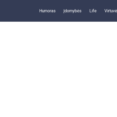
Humoras
Įdomybės
Life
Virtuvė