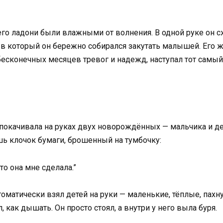
его ладони были влажными от волнения. В одной руке он с
в который он бережно собирался закутать малышей. Его же
 бесконечных месяцев тревог и надежд, наступал тот самый
покачивала на руках двух новорождённых — мальчика и дев
шь клочок бумаги, брошенный на тумбочку:
то она мне сделала.”
оматически взял детей на руки — маленькие, тёплые, пах
, как дышать. Он просто стоял, а внутри у него выла буря.