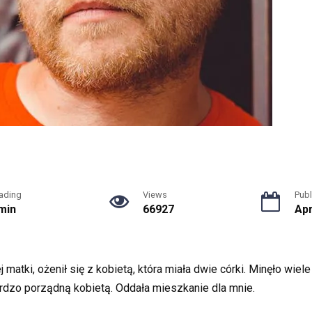
ading
Views
Publ
min
66927
Apr
matki, ożenił się z kobietą, która miała dwie córki. Minęło wiele
rdzo porządną kobietą. Oddała mieszkanie dla mnie.