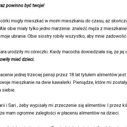
eraz powinno być twoje!
ej córki mogły mieszkać w moim mieszkaniu do czasu, aż skończą
 Ale obie miały tylko jedno marzenie: znaleźć męża z mieszkaniem
 moje ubrania. Obie siostry robiły wszystko, aby mnie zadowolić.
ra urodziły mi córeczki. Kiedy macocha dowiedziała się, że jej c
owiły mieć dzieci.
cenie jednej trzeciej pensji przez 18 lat tytułem alimentów jes
woje mieszkanie na dwie kawalerki. Pieniądze, które mi został
 siebie.
i Sari , żeby wypisały mi zrzeczenie się alimentów. I przez kilk
, że mam ogromne zaległości w płaceniu alimentów na dzieci.