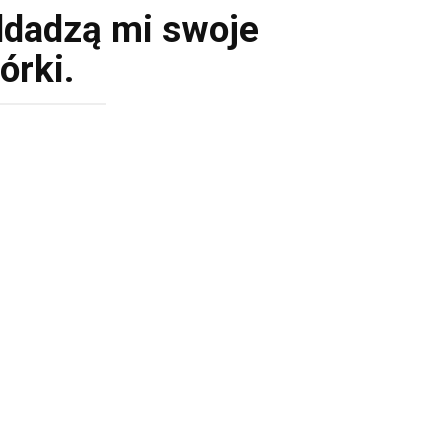
ddadzą mi swoje
órki.