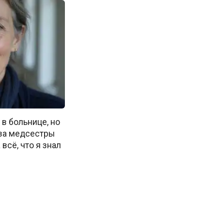
 в больнице, но
за медсестры
всё, что я знал