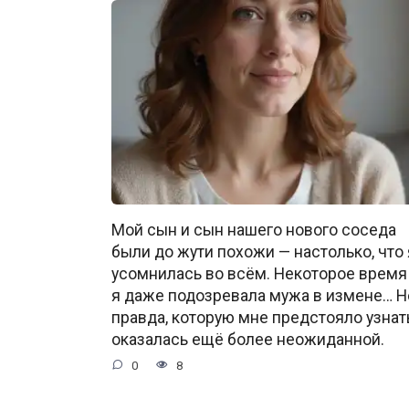
Мой сын и сын нашего нового соседа
были до жути похожи — настолько, что 
усомнилась во всём. Некоторое время
я даже подозревала мужа в измене… Н
правда, которую мне предстояло узнат
оказалась ещё более неожиданной.
0
8