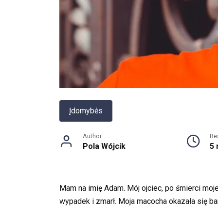
Įdomybės
Author
Re
Pola Wójcik
5 
Mam na imię Adam. Mój ojciec, po śmierci mojej 
wypadek i zmarł. Moja macocha okazała się ba