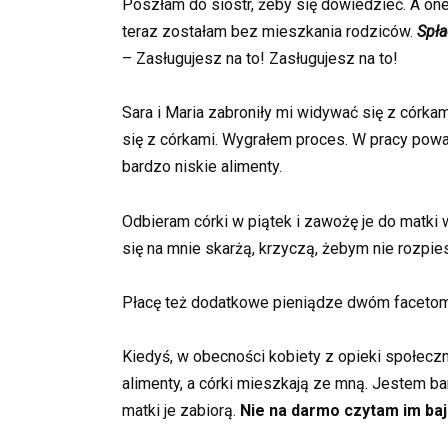
Poszłam do sióstr, żeby się dowiedzieć. A one
teraz zostałam bez mieszkania rodziców.
Spła
– Zasługujesz na to! Zasługujesz na to!
Sara i Maria zabroniły mi widywać się z córka
się z córkami. Wygrałem proces. W pracy powa
bardzo niskie alimenty.
Odbieram córki w piątek i zawożę je do matki 
się na mnie skarżą, krzyczą, żebym nie rozpies
Płacę też dodatkowe pieniądze dwóm facetom, 
Kiedyś, w obecności kobiety z opieki społeczn
alimenty, a córki mieszkają ze mną. Jestem bar
matki je zabiorą.
Nie na darmo czytam im baj