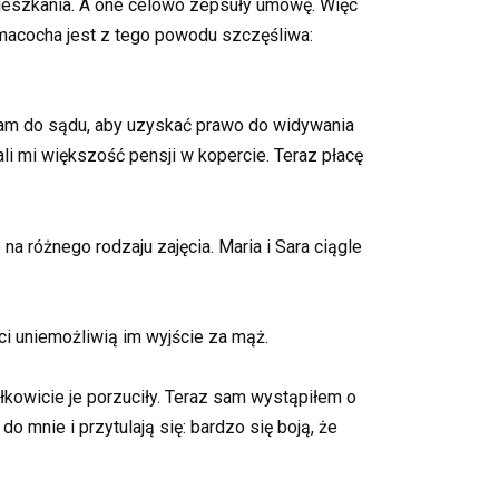
 mieszkania. A one celowo zepsuły umowę. Więc
 macocha jest z tego powodu szczęśliwa:
złam do sądu, aby uzyskać prawo do widywania
i mi większość pensji w kopercie. Teraz płacę
a różnego rodzaju zajęcia. Maria i Sara ciągle
ci uniemożliwią im wyjście za mąż.
łkowicie je porzuciły. Teraz sam wystąpiłem o
 mnie i przytulają się: bardzo się boją, że