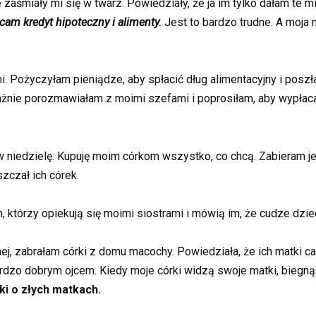
 zaśmiały mi się w twarz. Powiedziały, że ja im tylko dałam te
cam kredyt hipoteczny i alimenty.
Jest to bardzo trudne. A moja
mi. Pożyczyłam pieniądze, aby spłacić dług alimentacyjny i pos
żnie porozmawiałam z moimi szefami i poprosiłam, aby wypłacal
w niedzielę. Kupuję moim córkom wszystko, co chcą. Zabieram je n
zczał ich córek.
którzy opiekują się moimi siostrami i mówią im, że cudze dzie
ej, zabrałam córki z domu macochy. Powiedziała, że ich matki ca
dzo dobrym ojcem. Kiedy moje córki widzą swoje matki, biegną do
ki o złych matkach.