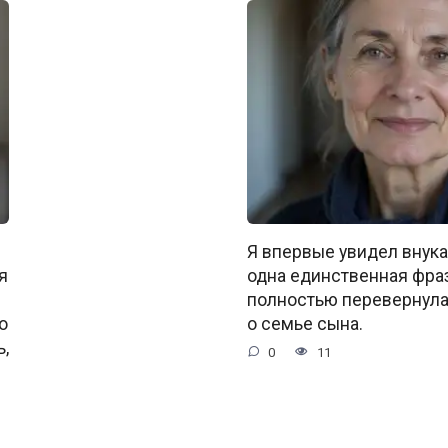
Я впервые увидел внука
я
одна единственная фра
полностью перевернула 
о
о семье сына.
ь,
0
11