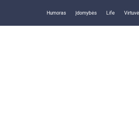
Humoras
Įdomybės
Life
Virtuvė