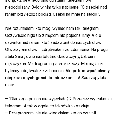
świąt. Aż pewnego dnia dostałam telegram. Był
niepodpisany. Było w nim tylko napisane: “O trzeciej nad
ranem przyjeżdża pociąg. Czekaj na mnie na stacji!”.
Nie rozumiałam, kto mógł wysłać nam taki telegram.
Oczywiście nigdzie z mężem nie pojechaliśmy. Ale o
czwartej nad ranem ktoś zadzwonił do naszych drzwi.
Otworzyłam drzwi i zdrętwiałam ze zdumienia. Na progu
stała Sara , dwie nastoletnie dziewczyny, babcia i
mężczyzna. Mieli ogromną stertę rzeczy. Mój mąż i ja
byliśmy zdrętwiali ze zdumienia. Ale
potem wpuściliśmy
nieproszonych gości do mieszkania.
A Sara zapytała
mnie:
– “Dlaczego po nas nie wyjechałaś ? Przecież wysłałam ci
telegram! A tak w ogóle, to taksówka kosztuje!
– Przepraszam, ale nie wiedziałam kto go wysłał!