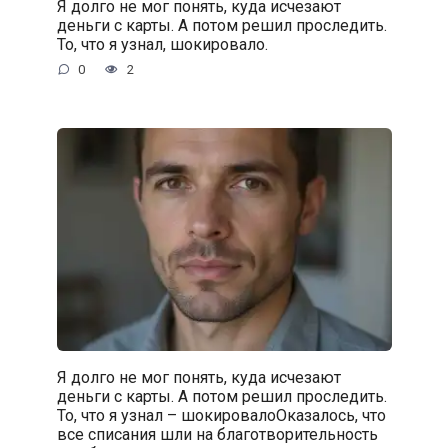
Я долго не мог понять, куда исчезают
деньги с карты. А потом решил проследить.
То, что я узнал, шокировало.
0
2
Я долго не мог понять, куда исчезают
деньги с карты. А потом решил проследить.
То, что я узнал – шокировалоОказалось, что
все списания шли на благотворительность