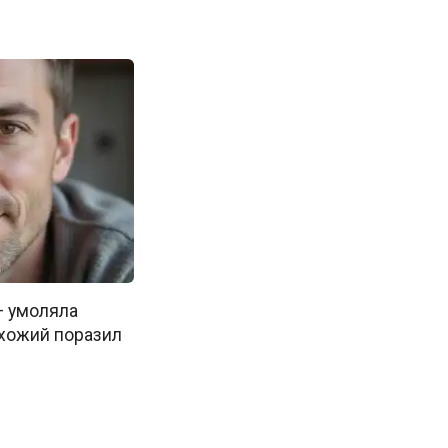
— умоляла
хожий поразил