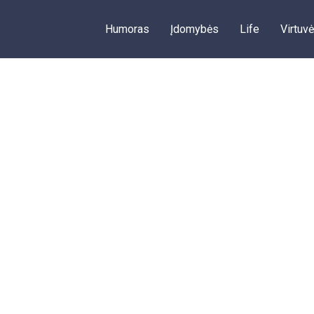
Humoras
Įdomybės
Life
Virtuvė