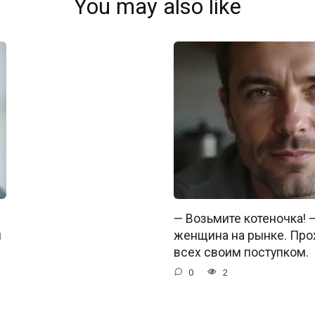
You may also like
— Возьмите котеночка! 
л
женщина на рынке. Про
всех своим поступком.
0
2