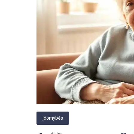
Įdomybės
Author