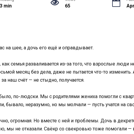
3 min
65
Apr
нас на шее, а дочь его ещё и оправдывает.
как семья разваливается из-за того, что взрослые люди н
осьмой месяц без дела, даже не пытается что-то изменить.
 за наш счёт — не стыдно, получается.
 было, по-людски. Мы с родителями жениха помогли с квар
или, бывало, неразумно, но мы молчали — пусть учатся на св
чно, огромная. Но вместе с ней и проблемы. Дочь в декрете,
ю, мы не отказали. Свёкр со свекровью тоже помогали — в