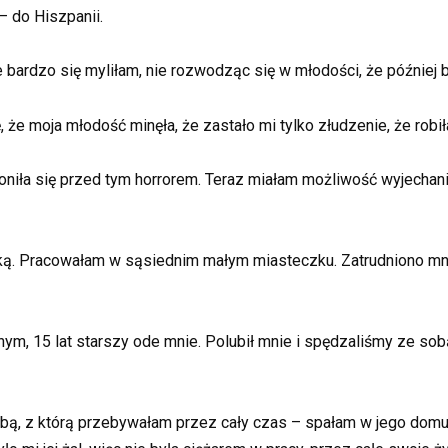
– do Hiszpanii.
 bardzo się myliłam, nie rozwodząc się w młodości, że później 
e moja młodość minęła, że ​​zastało mi tylko złudzenie, że robi
oniła się przed tym horrorem. Teraz miałam możliwość
wyjechani
ką. Pracowałam w sąsiednim małym miasteczku. Zatrudniono mni
nym, 15 lat starszy ode mnie. Polubił mnie i spędzaliśmy ze sob
bą, z którą przebywałam przez cały czas – spałam w jego domu,