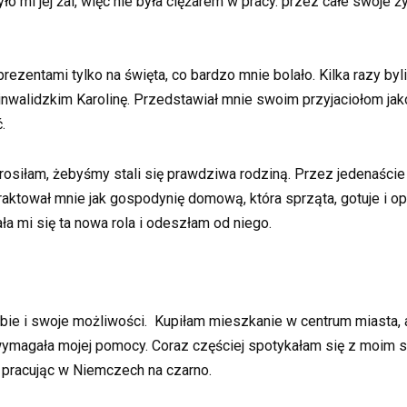
ło mi jej żal, więc nie była ciężarem w pracy. przez całe swoje ż
prezentami tylko na święta, co bardzo mnie bolało. Kilka razy b
inwalidzkim Karolinę. Przedstawiał mnie swoim przyjaciołom ja
.
siłam, żebyśmy stali się prawdziwa rodziną. Przez jedenaście l
ktował mnie jak gospodynię domową, która sprząta, gotuje i op
ała mi się ta nowa rola i odeszłam od niego.
bie i swoje możliwości. Kupiłam mieszkanie w centrum miasta,
 wymagała mojej pomocy. Coraz częściej spotykałam się z moim
, pracując w Niemczech na czarno.