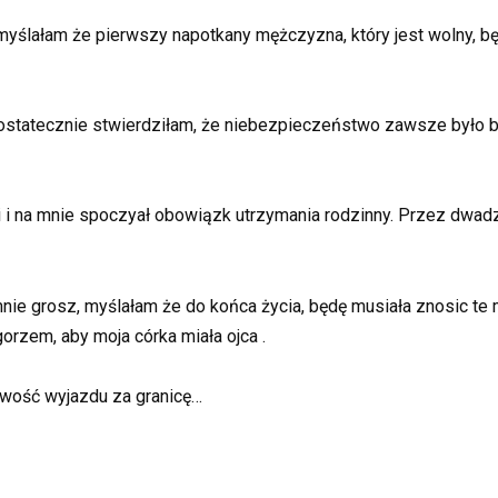
 myślałam że pierwszy napotkany mężczyzna, który jest wolny,
 ostatecznie stwierdziłam
,
że niebezpieczeństwo zawsze było bli
i i na mnie spoczyał obowiązk utrzymania rodzinny. Przez dwadz
nie grosz, myślałam że do końca życia, będę musiała znosic te 
orzem, aby moja córka miała ojca .
iwość wyjazdu za granicę…