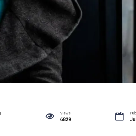
g
Views
Pub
6829
Ju