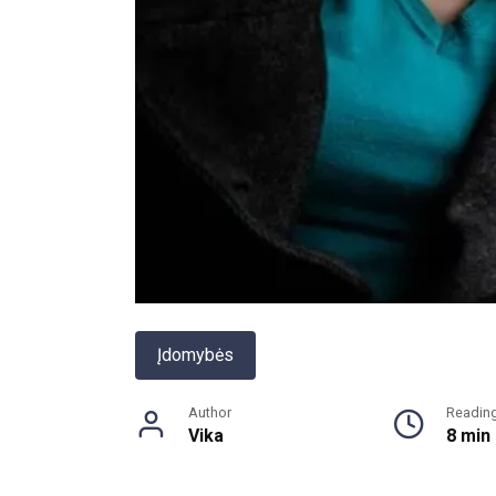
Įdomybės
Author
Readin
Vika
8 min