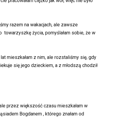
ycie pracowałam ciężko jak wół, więc nie było
yliśmy razem na wakacjach, ale zawsze
ko towarzyszkę życia, pomyślałam sobie, że w
at mieszkałam z nim, ale rozstaliśmy się, gdy
iekuje się jego dzieckiem, a z młodszą chodził
 ale przez większość czasu mieszkałam w
 sąsiadem Bogdanem , którego znałam od