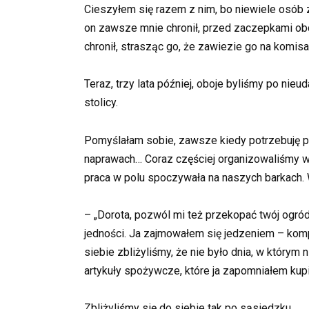
Cieszyłem się razem z nim, bo niewiele osób 
on zawsze mnie chronił, przed zaczepkami ob
chronił, strasząc go, że zawiezie go na komisar
Teraz, trzy lata później, oboje byliśmy po ni
stolicy.
Pomyślałam sobie, zawsze kiedy potrzebuję po
naprawach… Coraz częściej organizowaliśmy ws
praca w polu spoczywała na naszych barkach. 
– „Dorota, pozwól mi też przekopać twój ogród
jedności. Ja zajmowałem się jedzeniem – kom
siebie zbliżyliśmy, że nie było dnia, w którym
artykuły spożywcze, które ja zapomniałem kup
Zbliżyliśmy się do siebie tak po sąsiedzku…