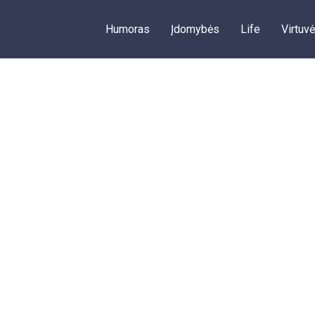
Humoras
Įdomybės
Life
Virtuvė