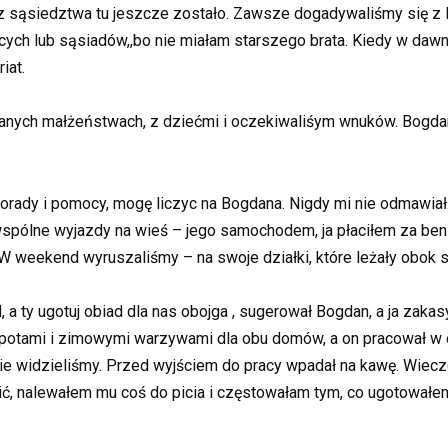
z sąsiedztwa tu jeszcze zostało. Zawsze dogadywaliśmy się z 
cych lub sąsiadów,
,bo nie miałam starszego brata. Kiedy w daw
iat.
eudanych małżeństwach, z dziećmi i oczekiwaliśym wnuków. Bogd
rady i pomocy, mogę liczyc na Bogdana. Nigdy mi nie odmawiał
pólne wyjazdy na wieś – jego samochodem, ja płaciłem za benz
W weekend wyruszaliśmy – na swoje działki, które leżały obok s
, a ty ugotuj obiad dla nas obojga , sugerował Bogdan, a ja zak
potami i zimowymi warzywami dla obu domów, a on pracował w og
 nie widzieliśmy. Przed wyjściem do pracy wpadał na kawę. Wiecz
ić, nalewałem mu coś do picia i częstowałam tym, co ugotowałe