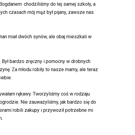
Bogdanem: chodziliśmy do tej samej szkoły, a
nych czasach mój mąz był pijany, zawsze nas
anan miał dwóch synów, ale obaj mieszkali w
. Był bardzo zręczny i pomocny w drobnych
ynę. Za młodu robiły to nasze mamy, ale teraz
iebie.
asywałam rękawy. Tworzyliśmy coś w rodzaju
rodzie. Nie zauważyliśmy, jak bardzo się do
orami robili zakupy i przywoził potrzebne mi
m.