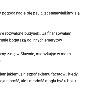
 pogoda nagle się psuła, zastanawialiśmy się,
are rozwalone budyneki.
Ja finansowałam
 mnie bogatszą od innych emerytów.
zamy zimę w Sławnie, mieszkając w moim
m.
łam jakiemuś hiszpańskiemu facetowi, kiedy
moja starość, ale i młodość mogła być u boku