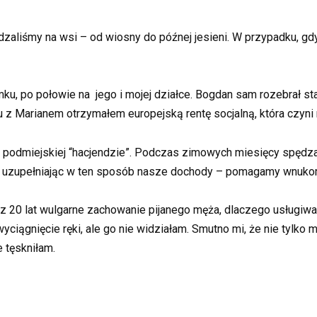
dzaliśmy na wsi – od wiosny do późnej jesieni. W przypadku, gdy
, po połowie na jego i mojej działce. Bogdan sam rozebrał st
z Marianem otrzymałem europejską rentę socjalną, która czyni
ej podmiejskiej “hacjendzie”. Podczas zimowych miesięcy spęd
, uzupełniając w ten sposób nasze dochody – pomagamy wnuko
z 20 lat wulgarne zachowanie pijanego męża, dlaczego usługiwa
yciągnięcie ręki, ale go nie widziałam. Smutno mi, że nie tylko 
 tęskniłam.