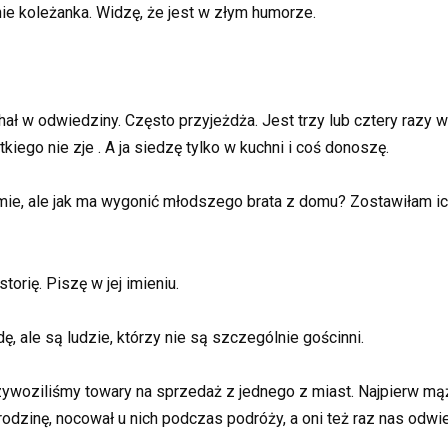
e koleżanka. Widzę, że jest w złym humorze.
ał w odwiedziny. Często przyjeżdża. Jest trzy lub cztery razy w 
tkiego nie zje . A ja siedzę tylko w kuchni i coś donoszę.
e, ale jak ma wygonić młodszego brata z domu? Zostawiłam ich
orię. Piszę w jej imieniu.
ę, ale są ludzie, którzy nie są szczególnie gościnni.
rzywoziliśmy towary na sprzedaż z jednego z miast. Najpierw mą
odzinę, nocował u nich podczas podróży, a oni też raz nas odwie