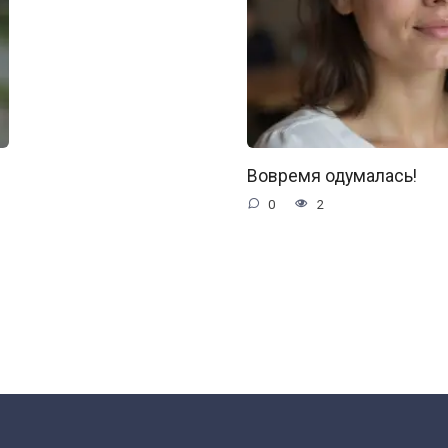
Вовремя одумалась!
0
2