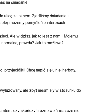
nas na śniadanie.
ło ulicę za oknem. Zjedliśmy śniadanie i
weselej, możemy pomyśleć o interesach.
eci. Ale widzisz, jak to jest z nami! Mojemu
też normalne, prawda? Jak to możliwe?
rzyjaciółki! Chcę napić się u niej herbaty.
est wyluzowany, ale zbyt nieśmiały w stosunku do
bratem, czy skończyli rozmawiać, jeszcze nie