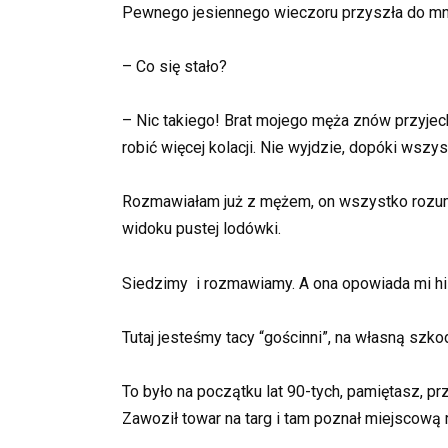
Pewnego jesiennego wieczoru przyszła do mni
– Co się stało?
– Nic takiego! Brat mojego męża znów przyjech
robić więcej kolacji. Nie wyjdzie, dopóki wszys
Rozmawiałam już z mężem, on wszystko rozumi
widoku pustej lodówki.
Siedzimy i rozmawiamy. A ona opowiada mi hist
Tutaj jesteśmy tacy “gościnni”, na własną szkod
To było na początku lat 90-tych, pamiętasz, p
Zawoził towar na targ i tam poznał miejscową r