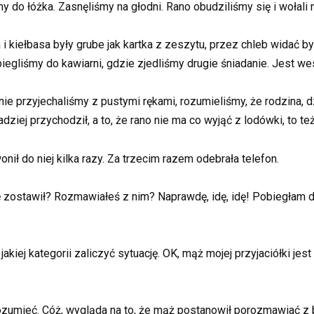
y do łóżka. Zasnęliśmy na głodni. Rano obudziliśmy się i wołali 
 i kiełbasa były grube jak kartka z zeszytu, przez chleb widać by
obiegliśmy do kawiarni, gdzie zjedliśmy drugie śniadanie. Jest 
e przyjechaliśmy z pustymi rękami, rozumieliśmy, że rodzina, dzi
dziej przychodził, a to, że rano nie ma co wyjąć z lodówki, to 
nił do niej kilka razy. Za trzecim razem odebrała telefon.
 zostawił? Rozmawiałeś z nim? Naprawdę, idę, idę! Pobiegłam do p
 jakiej kategorii zaliczyć sytuację. OK, mąż mojej przyjaciółki j
rozumieć. Cóż, wygląda na to, że mąż postanowił porozmawiać z 