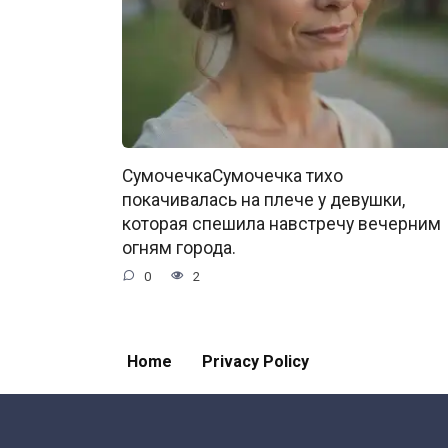
СумочечкаСумочечка тихо
покачивалась на плече у девушки,
которая спешила навстречу вечерним
огням города.
0
2
Home
Privacy Policy