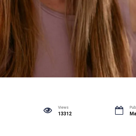
Views
Pub
13312
Ma