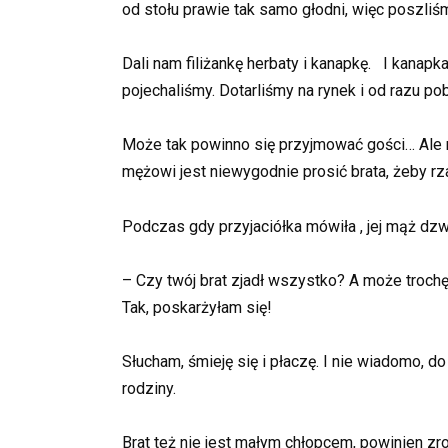
od stołu prawie tak samo głodni, więc poszliśm
Dali nam filiżankę herbaty i kanapkę. I kanapka
pojechaliśmy. Dotarliśmy na rynek i od razu p
Może tak powinno się przyjmować gości… Ale ni
mężowi jest niewygodnie prosić brata, żeby rza
Podczas gdy przyjaciółka mówiła , jej mąż dzwo
– Czy twój brat zjadł wszystko? A może trochę
Tak, poskarżyłam się!
Słucham, śmieję się i płaczę. I nie wiadomo, do
rodziny.
Brat też nie jest małym chłopcem, powinien z