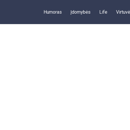
Humoras
Įdomybės
Life
Virtuvė