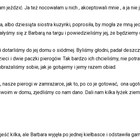
 jeździć. Ja też nocowałam u nich , akceptowali mnie , a ja nie
 albo dziesiąta siostra kuzynki, poprosiła, by mogła ze mną jec
ałyśmy się z Barbarą na targu i powiedzieliśmy jej, że będziemy 
 dotarliśmy do jej domu o siódmej. Byliśmy głodni, padał deszcz,
eci i dwie paczki pierogów. Tak bardzo ich chcieliśmy, nie potra
brażaliśmy sobie, jak je gotujemy i jemy razem obiad.
e, nasze pierogi w zamrażarce, jak to, po co je gotować, ona ugo
swoim w domu, zjedliśmy co nam dano. Dali nam kilka łyżek ziem
 kilka, ale Barbara wyjęła po jednej kiełbasce i odstawiła garn