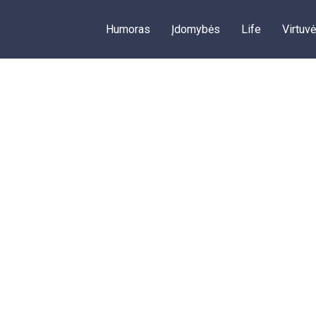
Humoras
Įdomybės
Life
Virtuvė