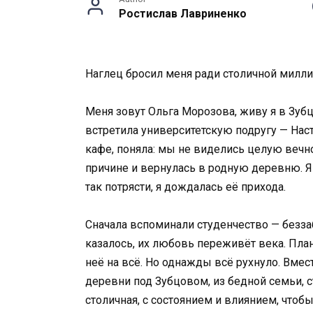
Ростислав Лавриненко
Наглец бросил меня ради столичной милл
Меня зовут Ольга Морозова, живу я в Зуб
встретила университетскую подругу — Наст
кафе, поняла: мы не виделись целую вечн
причине и вернулась в родную деревню. Я 
так потрясти, я дождалась её прихода.
Сначала вспоминали студенчество — безза
казалось, их любовь переживёт века. Пла
неё на всё. Но однажды всё рухнуло. Вмест
деревни под Зубцовом, из бедной семьи, ст
столичная, с состоянием и влиянием, чтобы