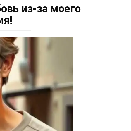
овь из-за моего
ия!