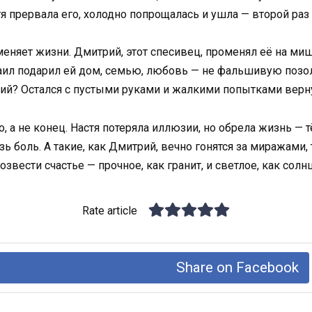
тя прервала его, холодно попрощалась и ушла — второй раз
няет жизни. Дмитрий, этот спесивец, променял её на мишу
хаил подарил ей дом, семью, любовь — не фальшивую позоло
трий? Остался с пустыми руками и жалкими попытками верн
о, а не конец. Настя потеряла иллюзии, но обрела жизнь —
зь боль. А такие, как Дмитрий, вечно гонятся за миражами,
звести счастье — прочное, как гранит, и светлое, как солн
Rate article
Share on Facebook