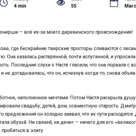
4 min
55
Marc
ионерши — всё из-за моего деревенского происхождения!
цове, где бескрайние тверские просторы сливаются с леса
ю. Она казалась растерянной, почти испуганной, и упросил
ость. Последние слухи о Насте гласили, что она порвала 
и не догадывалась, что он, исчезнув когда-то, снова объяв
ботное, наполненное мечтами. Потом Настя раскрыла душу
нировали свадьбу, детей, дом, совместную старость. Дмит
о предложения он холодно заявил, что их пути расходятся. 
ала обузой. Ни связей, ни денег — ничего для его «велико
 пробиться в элиту.