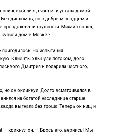
 осиновый лист, счастья и уехала домой.
. Без дипломов, но с добрым сердцем и
те преодолевали трудности. Михаил понял,
, купили дом в Москве.
е пригодилось. Но испытания
скую. Клиенты хлынули потоком, дело
спесивого Дмитрия и подарила честного,
, но он окликнул. Долго всматривался в
 женился на богатой наследнице старше
развода выгнала без гроша. Теперь он нищ и
! — крикнул он. — Брось его, вернись! Мы