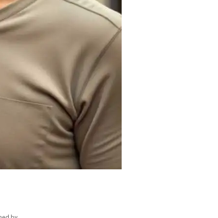
hed by