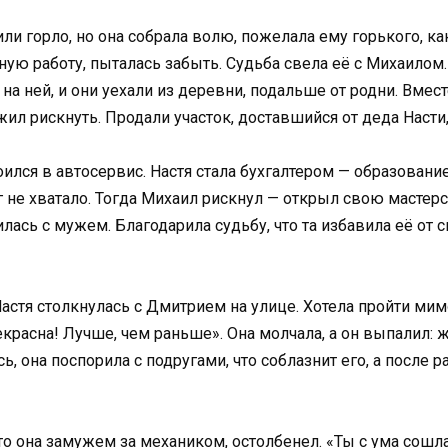
ли горло, но она собрала волю, пожелала ему горького, как
ную работу, пыталась забыть. Судьба свела её с Михаилом
на ней, и они уехали из деревни, подальше от родни. Вмес
жил рискнуть. Продали участок, доставшийся от деда Насти
оился в автосервис. Настя стала бухгалтером — образовани
г не хватало. Тогда Михаил рискнул — открыл свою мастер
илась с мужем. Благодарила судьбу, что та избавила её от 
стя столкнулась с Дмитрием на улице. Хотела пройти мимо
рекрасна! Лучше, чем раньше». Она молчала, а он выпалил:
сь, она поспорила с подругами, что соблазнит его, а после 
то она замужем за механиком, остолбенел. «Ты с ума сошла