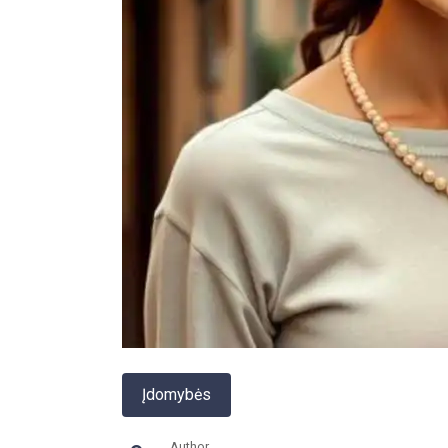
Įdomybės
Author