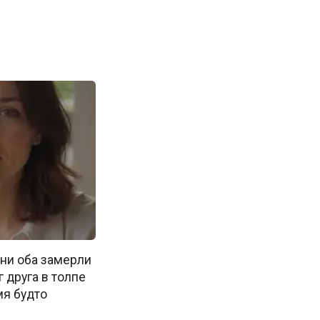
ни оба замерли
г друга в толпе
мя будто