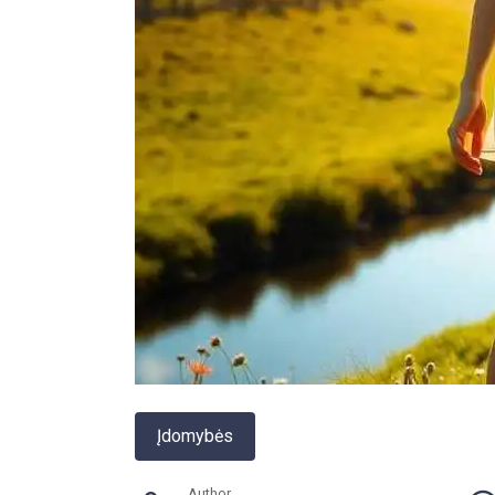
Įdomybės
Author