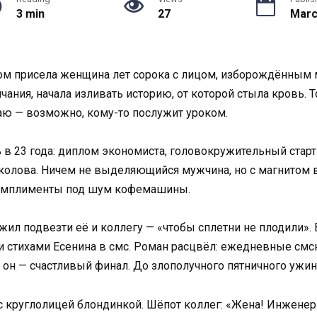
3 min
27
Marc
ядом присела женщина лет сорока с лицом, изборождённым 
ания, начала изливать историю, от которой стыла кровь. То
аю — возможно, кому-то послужит уроком.
ь в 23 года: диплом экономиста, головокружительный стар
колова. Ничем не выделяющийся мужчина, но с магнитом в
 комплименты под шум кофемашины.
ил подвезти её и коллегу — «чтобы сплетни не плодили». 
) и стихами Есенина в смс. Роман расцвёл: ежедневные см
т он — счастливый финал. До злополучного пятничного ужи
круглолицей блондинкой. Шёпот коллег: «Жена! Инженер 