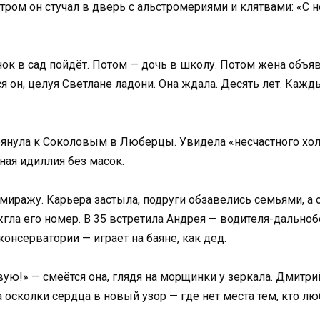
тром он стучал в дверь с альстромериями и клятвами: «С 
ок в сад пойдёт. Потом — дочь в школу. Потом жена объяв
 он, целуя Светлане ладони. Она ждала. Десять лет. Кажд
рянула к Соколовым в Люберцы. Увидела «несчастного хо
ная идиллия без масок.
ы миражу. Карьера застыла, подруги обзавелись семьями, 
ыжгла его номер. В 35 встретила Андрея — водителя-дальн
консерватории — играет на баяне, как дед.
ую!» — смеётся она, глядя на морщинки у зеркала. Дмитри
а осколки сердца в новый узор — где нет места тем, кто л