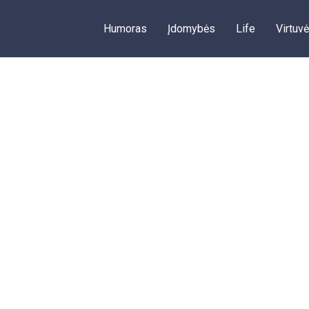
Humoras
Įdomybės
Life
Virtuvė