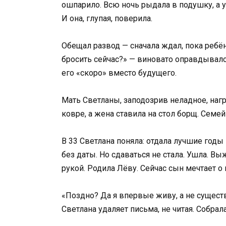
ошпарило. Всю ночь рыдала в подушку, а у
И она, глупая, поверила.
Обещал развод — сначала ждал, пока ребён
бросить сейчас?» — виновато оправдывался
его «скоро» вместо будущего.
Мать Светланы, заподозрив неладное, наг
ковре, а жена ставила на стол борщ. Семей
В 33 Светлана поняла: отдала лучшие год
без даты. Но сдаваться не стала. Ушла. В
рукой. Родила Лёву. Сейчас сын мечтает о 
«Поздно? Да я впервые живу, а не существ
Светлана удаляет письма, не читая. Собрал