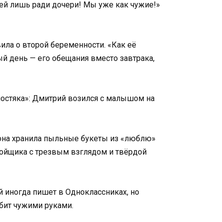
ней лишь ради дочери! Мы уже как чужие!»
ила о второй беременности. «Как её
ый день — его обещания вместо завтрака,
лостяка»: Дмитрий возился с малышом на
а она хранила пыльные букеты из «люблю»
обойщика с трезвым взглядом и твёрдой
й иногда пишет в Одноклассниках, но
юбит чужими руками.