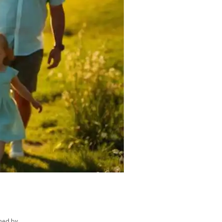
hed by