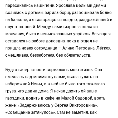
пересекались наши тени. Ярослава целыми днями
возилась с детьми, варила борщ, развешивала бельё
на балконе, а я возвращался поздно, раздражённый и
опустошённый. Между нами выросла стена из
молчания, быта и невысказанных упрёков. Вс чаще я
оставался на работе допоздна, пока в отдел не
пришла новая сотрудница — Алина Петровна. Лёгкая,
смешливая, беззаботная, без обязательств.
Будто ветер юности ворвался в мою жизнь. Она
смеялась над моими шутками, звала гулять по
набережной Невы, и в ней не было того тяжёлого
груза, что давил дома. Я начал дарить ей алые
гвоздики, водить в кафе на Малой Садовой, врать
жене: «Задерживаюсь у Сергея Викторовича»,
«Совещание затянулось». Сам не заметил, как