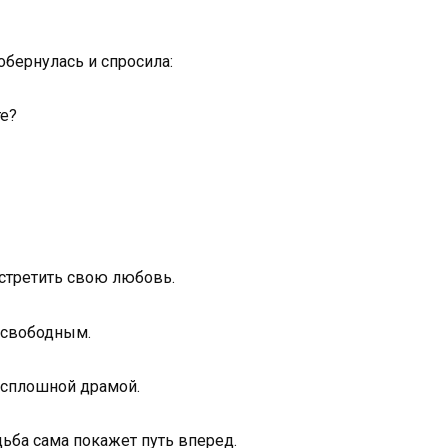
обернулась и спросила:
те?
встретить свою любовь.
 свободным.
 сплошной драмой.
дьба сама покажет путь вперед.