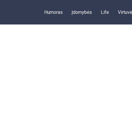
Humoras
Įdomybės
Life
Virtuvė