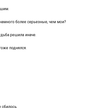
вшим.
 намного более серьезные, чем мои?
удьба решила иначе.
 тоже поднялся.
е сбилось.