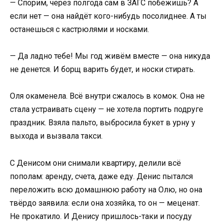
— Спорим, через полгода сам в ЗАГС побежишь? А
если нет — она найдёт кого-нибудь посолиднее. А ты
останешься с кастрюлями и носками.
— Да ладно тебе! Мы год живём вместе — она никуда
не денется. И борщ варить будет, и носки стирать.
Оля окаменела. Всё внутри сжалось в комок. Она не
стала устраивать сцену — не хотела портить подруге
праздник. Взяла пальто, выбросила букет в урну у
выхода и вызвала такси.
С Денисом они снимали квартиру, делили всё
пополам: аренду, счета, даже еду. Денис пытался
переложить всю домашнюю работу на Олю, но она
твёрдо заявила: если она хозяйка, то он — меценат.
Не прокатило. И Денису пришлось-таки и посуду